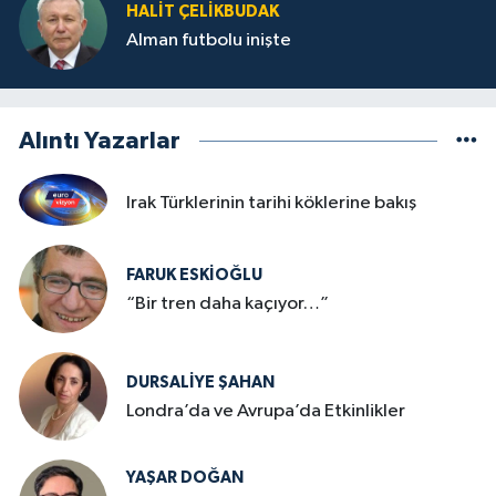
HALIT ÇELİKBUDAK
Alman futbolu inişte
Alıntı Yazarlar
Irak Türklerinin tarihi köklerine bakış
FARUK ESKİOĞLU
“Bir tren daha kaçıyor…”
DURSALIYE ŞAHAN
Londra’da ve Avrupa’da Etkinlikler
YAŞAR DOĞAN