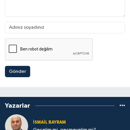
Gönder
Yazarlar
İSMAİL BAYRAM
Geçelim mi, geçmeyelim mi?...