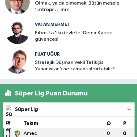
Olmak, ya da olmamak. Bütün mesele
‘Entropi’… mi?
VATAN MEHMET
Kıbrıs’ta ‘iki devlete’ Demir Kubbe
güvencesi
FUAT UĞUR
Stratejik Düşman Vekil Tetikçisi
Yunanistan’ı ne zaman saldırtabilir?
Süper Lig Puan Durumu
Süper Lig
#
Takım
O
P
1
Amed
0
0