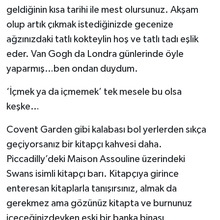
geldiğinin kısa tarihi ile mest olursunuz. Akşam
olup artık çıkmak istediğinizde gecenize
ağzınızdaki tatlı kokteylin hoş ve tatlı tadı eşlik
eder. Van Gogh da Londra günlerinde öyle
yaparmış…ben ondan duydum.
‘İçmek ya da içmemek’ tek mesele bu olsa
keşke…
Covent Garden gibi kalabası bol yerlerden sıkça
geçiyorsanız bir kitapçı kahvesi daha.
Piccadilly’deki Maison Assouline üzerindeki
Swans isimli kitapçı barı. Kitapçıya girince
enteresan kitaplarla tanışırsınız, almak da
gerekmez ama gözünüz kitapta ve burnunuz
içeceğinizdeyken eski bir banka binası