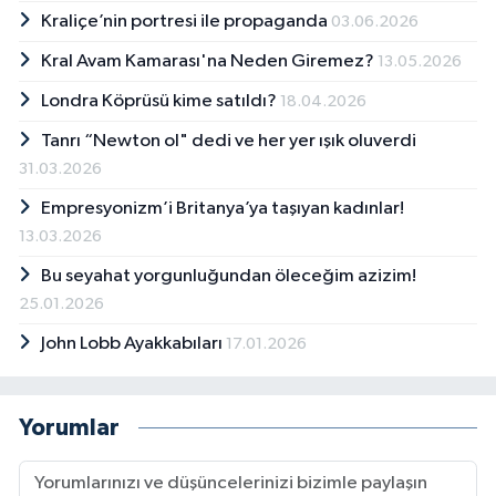
Kraliçe’nin portresi ile propaganda
03.06.2026
Kral Avam Kamarası'na Neden Giremez?
13.05.2026
Londra Köprüsü kime satıldı?
18.04.2026
Tanrı “Newton ol" dedi ve her yer ışık oluverdi
31.03.2026
Empresyonizm’i Britanya’ya taşıyan kadınlar!
13.03.2026
Bu seyahat yorgunluğundan öleceğim azizim!
25.01.2026
John Lobb Ayakkabıları
17.01.2026
Yorumlar