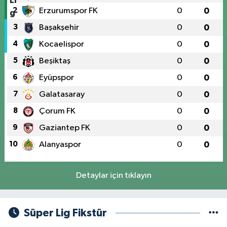
2
Erzurumspor FK
0
0
3
Başakşehir
0
0
4
Kocaelispor
0
0
5
Beşiktaş
0
0
6
Eyüpspor
0
0
7
Galatasaray
0
0
8
Çorum FK
0
0
9
Gaziantep FK
0
0
10
Alanyaspor
0
0
Detaylar için tıklayın
Süper Lig Fikstür