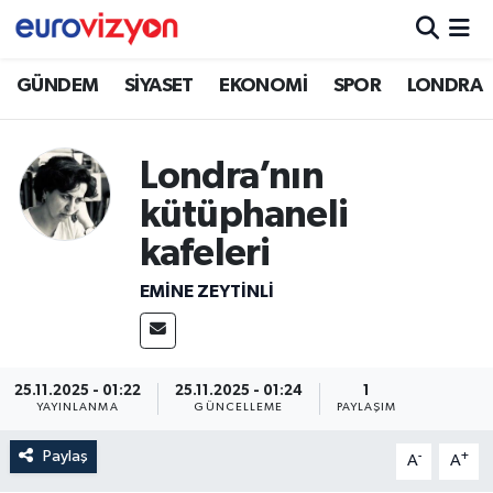
GÜNDEM
SİYASET
EKONOMİ
SPOR
LONDRA
Londra’nın
kütüphaneli
kafeleri
EMINE ZEYTİNLİ
25.11.2025 - 01:22
25.11.2025 - 01:24
1
YAYINLANMA
GÜNCELLEME
PAYLAŞIM
Paylaş
-
+
A
A