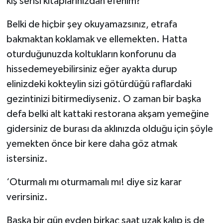
kış serisi kitaplarınızdan efenim?
Belki de hiçbir şey okuyamazsınız, etrafa
bakmaktan koklamak ve ellemekten. Hatta
oturduğunuzda koltukların konforunu da
hissedemeyebilirsiniz eğer ayakta durup
elinizdeki kokteylin sizi götürdüğü raflardaki
gezintinizi bitirmediyseniz. O zaman bir başka
defa belki alt kattaki restorana akşam yemeğine
gidersiniz de burası da aklınızda olduğu için şöyle
yemekten önce bir kere daha göz atmak
istersiniz.
‘Oturmalı mı oturmamalı mı! diye siz karar
verirsiniz.
Başka bir gün evden birkaç saat uzak kalıp iş de