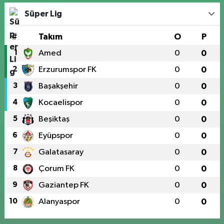
Süper Lig
#
Takım
O
P
1
Amed
0
0
2
Erzurumspor FK
0
0
3
Başakşehir
0
0
4
Kocaelispor
0
0
5
Beşiktaş
0
0
6
Eyüpspor
0
0
7
Galatasaray
0
0
8
Çorum FK
0
0
9
Gaziantep FK
0
0
10
Alanyaspor
0
0