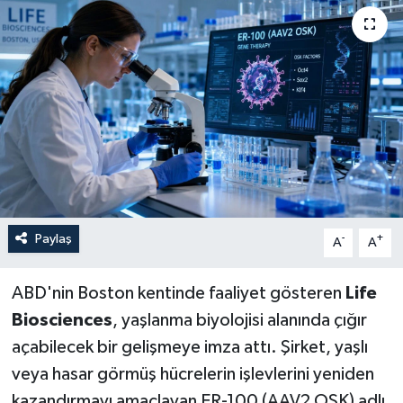
Paylaş
-
+
A
A
ABD'nin Boston kentinde faaliyet gösteren
Life
Biosciences
, yaşlanma biyolojisi alanında çığır
açabilecek bir gelişmeye imza attı. Şirket, yaşlı
veya hasar görmüş hücrelerin işlevlerini yeniden
kazandırmayı amaçlayan ER-100 (AAV2 OSK) adlı