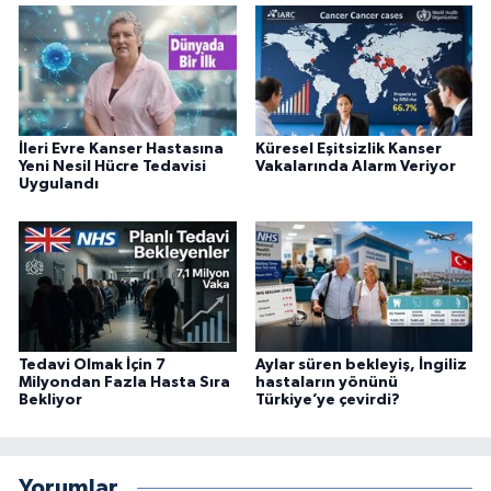
İleri Evre Kanser Hastasına
Küresel Eşitsizlik Kanser
Yeni Nesil Hücre Tedavisi
Vakalarında Alarm Veriyor
Uygulandı
Tedavi Olmak İçin 7
Aylar süren bekleyiş, İngiliz
Milyondan Fazla Hasta Sıra
hastaların yönünü
Bekliyor
Türkiye’ye çevirdi?
Yorumlar