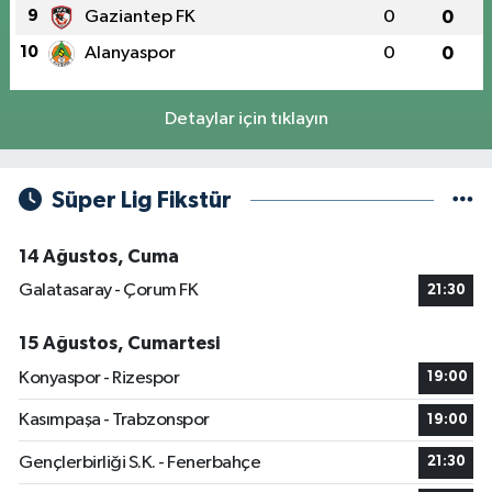
9
Gaziantep FK
0
0
10
Alanyaspor
0
0
Detaylar için tıklayın
Süper Lig Fikstür
14 Ağustos, Cuma
Galatasaray - Çorum FK
21:30
15 Ağustos, Cumartesi
Konyaspor - Rizespor
19:00
Kasımpaşa - Trabzonspor
19:00
Gençlerbirliği S.K. - Fenerbahçe
21:30