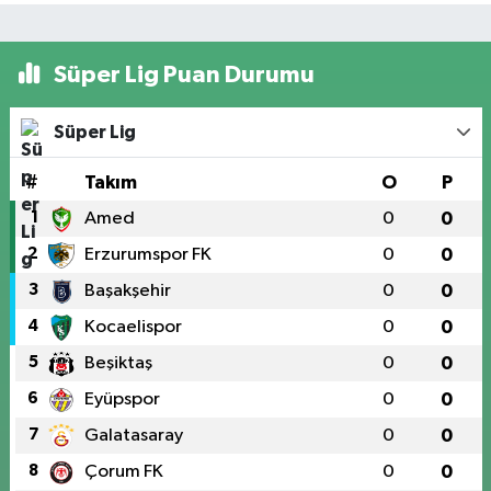
Süper Lig Puan Durumu
Süper Lig
#
Takım
O
P
1
Amed
0
0
2
Erzurumspor FK
0
0
3
Başakşehir
0
0
4
Kocaelispor
0
0
5
Beşiktaş
0
0
6
Eyüpspor
0
0
7
Galatasaray
0
0
8
Çorum FK
0
0