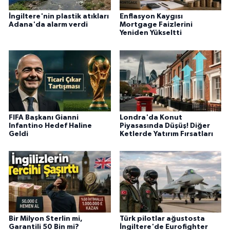
İngiltere'nin plastik atıkları
Enflasyon Kaygısı
Adana'da alarm verdi
Mortgage Faizlerini
Yeniden Yükseltti
FIFA Başkanı Gianni
Londra'da Konut
Infantino Hedef Haline
Piyasasında Düşüş! Diğer
Geldi
Ketlerde Yatırım Fırsatları
Bir Milyon Sterlin mi,
Türk pilotlar ağustosta
Garantili 50 Bin mi?
İngiltere'de Eurofighter