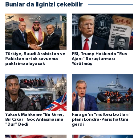
Bunlar da ilginizi çekebilir
Türkiye, Suudi Arabistan ve
FBI, Trump Hakkında "Rus
Pakistan ortak savunma
Ajanı" Soruşturması
paktı imzalayacak
Yürütmüş
Yüksek Mahkeme "Bir Girer,
Farage'ın "mülteci botları"
Bir Çıkar" Göç Anlaşmasına
planı Londra-Paris hattını
"Dur" Dedi
gerdi