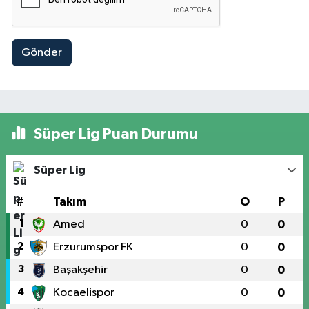
Gönder
Süper Lig Puan Durumu
Süper Lig
#
Takım
O
P
1
Amed
0
0
2
Erzurumspor FK
0
0
3
Başakşehir
0
0
4
Kocaelispor
0
0