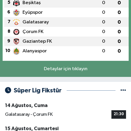
5
Beşiktaş
0
0
6
Eyüpspor
0
0
7
Galatasaray
0
0
8
Çorum FK
0
0
9
Gaziantep FK
0
0
10
Alanyaspor
0
0
Detaylar için tıklayın
Süper Lig Fikstür
14 Ağustos, Cuma
Galatasaray - Çorum FK
21:30
15 Ağustos, Cumartesi