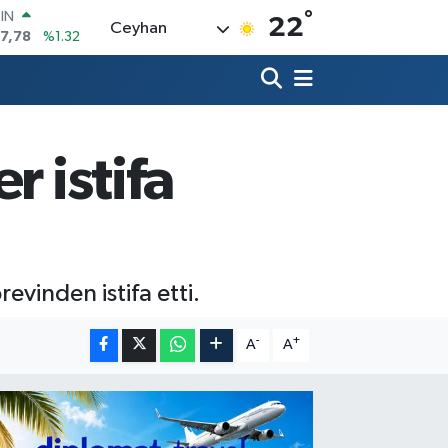
°
R
22
Ceyhan
894
%0.08
398
%-0.02
İN
81
%0.16
 ALTIN
.83
%4.44
r istifa
00
3
%11
OIN
7,78
%1.32
revinden istifa etti.
-
+
A
A