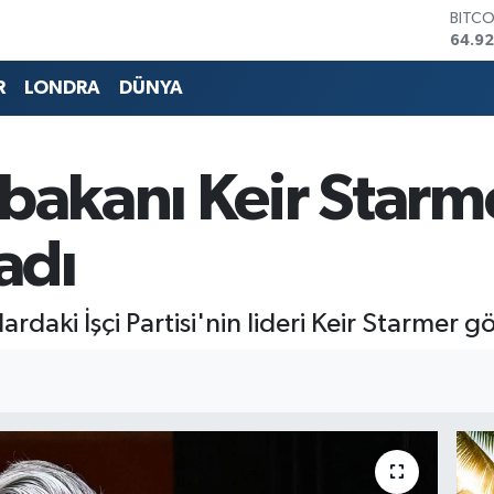
DOLA
47,5
EURO
55,0
R
LONDRA
DÜNYA
STERL
64,15
GRAM
6508
bakanı Keir Starme
BİST1
13.70
BITC
ladı
64.92
rdaki İşçi Partisi'nin lideri Keir Starmer gö