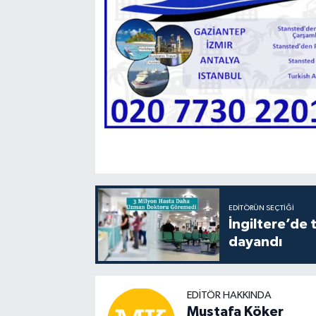
EDITÖRÜN SEÇTIĞI
İngiltere’de 
dayandı
EDITÖR HAKKINDA
Mustafa Köker