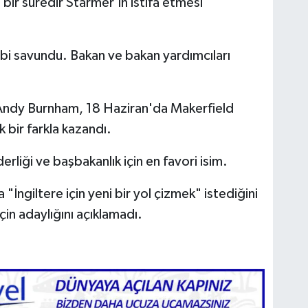
 bir süredir Starmer'ın istifa etmesi
bi savundu. Bakan ve bakan yardımcıları
Andy Burnham, 18 Haziran'da Makerfield
 bir farkla kazandı.
erliği ve başbakanlık için en favori isim.
ngiltere için yeni bir yol çizmek" istediğini
için adaylığını açıklamadı.