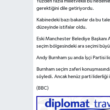
Yüzden fazla milletvekili bu nedenle
gerektiğini dile getiriyordu.
Kabinedeki bazı bakanlar da bu tale
düzeyinde istifalar oldu.
Eski Manchester Belediye Başkanı 
seçim bölgesindeki ara seçimi büyük
Andy Burnham şu anda İşçi Partisi lid
Burnham seçim zaferi konuşmasında "İ
söyledi. Ancak henüz parti liderliği 
(BBC)