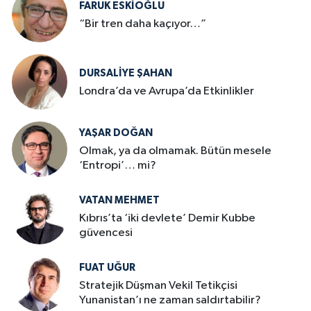
FARUK ESKİOĞLU
“Bir tren daha kaçıyor…”
DURSALIYE ŞAHAN
Londra’da ve Avrupa’da Etkinlikler
YAŞAR DOĞAN
Olmak, ya da olmamak. Bütün mesele
‘Entropi’… mi?
VATAN MEHMET
Kıbrıs’ta ‘iki devlete’ Demir Kubbe
güvencesi
FUAT UĞUR
Stratejik Düşman Vekil Tetikçisi
Yunanistan’ı ne zaman saldırtabilir?