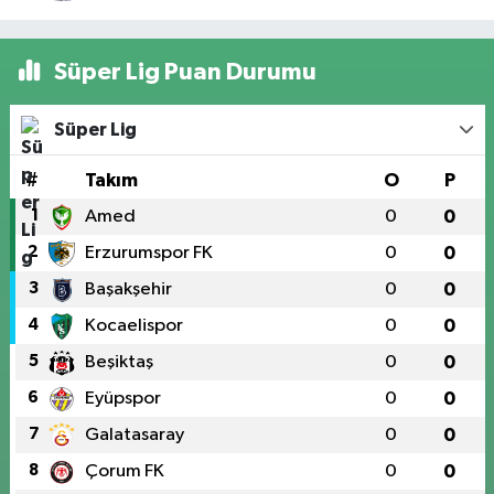
Süper Lig Puan Durumu
Süper Lig
#
Takım
O
P
1
Amed
0
0
2
Erzurumspor FK
0
0
3
Başakşehir
0
0
4
Kocaelispor
0
0
5
Beşiktaş
0
0
6
Eyüpspor
0
0
7
Galatasaray
0
0
8
Çorum FK
0
0