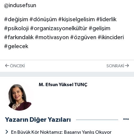
@indusefsun
#değişim #dönüşüm #kişiselgelisim #liderlik
#psikoloji #organizasyonelkültür #gelişim
#farkındalık #motivasyon #özgüven
#ikincideri
#gelecek
ÖNCEKI
SONRAKI
M. Efsun Yüksel TUNÇ
Yazarın Diğer Yazıları
En Büyük Kör Noktamız: Başarıyı Yanlış Okuyor