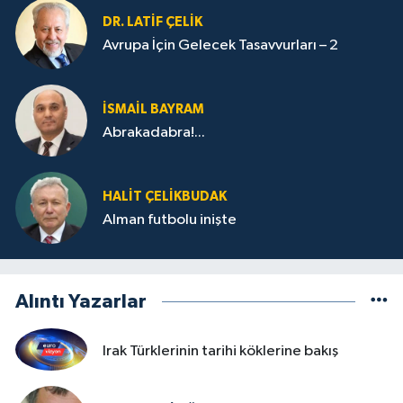
DR. LATİF ÇELİK
Avrupa İçin Gelecek Tasavvurları – 2
İSMAİL BAYRAM
Abrakadabra!...
HALIT ÇELİKBUDAK
Alman futbolu inişte
Alıntı Yazarlar
Irak Türklerinin tarihi köklerine bakış