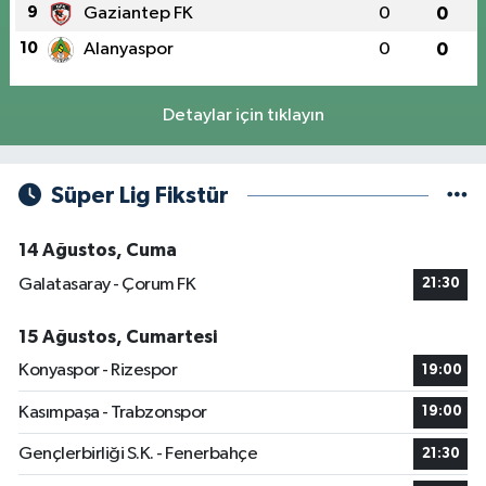
9
Gaziantep FK
0
0
10
Alanyaspor
0
0
Detaylar için tıklayın
Süper Lig Fikstür
14 Ağustos, Cuma
Galatasaray - Çorum FK
21:30
15 Ağustos, Cumartesi
Konyaspor - Rizespor
19:00
Kasımpaşa - Trabzonspor
19:00
Gençlerbirliği S.K. - Fenerbahçe
21:30