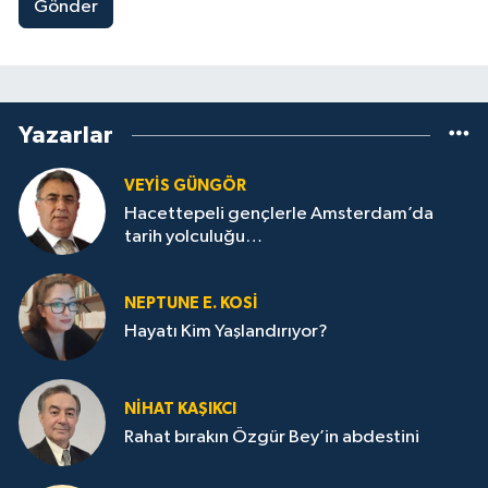
Gönder
Yazarlar
VEYIS GÜNGÖR
Hacettepeli gençlerle Amsterdam’da
tarih yolculuğu…
NEPTUNE E. KOSİ
Hayatı Kim Yaşlandırıyor?
NİHAT KAŞIKCI
Rahat bırakın Özgür Bey’in abdestini