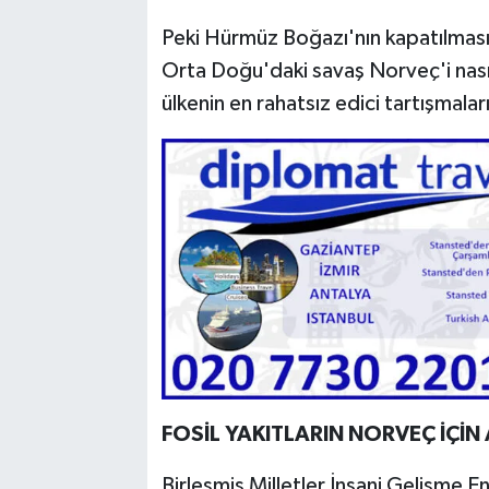
Peki Hürmüz Boğazı'nın kapatılmasının
Orta Doğu'daki savaş Norveç'i nası
ülkenin en rahatsız edici tartışmalar
FOSİL YAKITLARIN NORVEÇ İÇİN
Birleşmiş Milletler İnsani Gelişme 