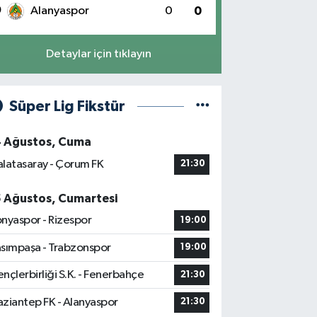
0
Alanyaspor
0
0
Detaylar için tıklayın
Süper Lig Fikstür
4 Ağustos, Cuma
latasaray - Çorum FK
21:30
5 Ağustos, Cumartesi
nyaspor - Rizespor
19:00
sımpaşa - Trabzonspor
19:00
nçlerbirliği S.K. - Fenerbahçe
21:30
ziantep FK - Alanyaspor
21:30