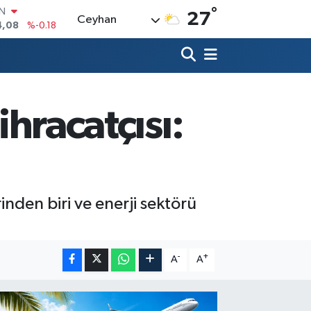
°
R
27
Ceyhan
36
%0.18
10
%0.32
İN
1
%0.38
ALTIN
55
%0.03
ihracatçısı:
00
%-14
IN
4,08
%-0.18
nden biri ve enerji sektörü
-
+
A
A