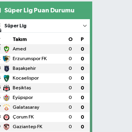
Süper Lig Puan Durumu
Süper Lig
#
Takım
O
P
1
Amed
0
0
2
Erzurumspor FK
0
0
3
Başakşehir
0
0
4
Kocaelispor
0
0
5
Beşiktaş
0
0
6
Eyüpspor
0
0
7
Galatasaray
0
0
8
Çorum FK
0
0
9
Gaziantep FK
0
0