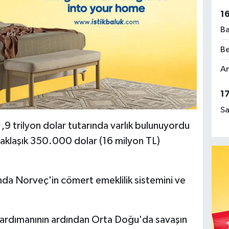
1
Ba
Be
Am
1
Sa
,9 trilyon dolar tutarında varlık bulunuyordu
aklaşık 350.000 dolar (16 milyon TL)
da Norveç'in cömert emeklilik sistemini ve
.
mbardımanının ardından Orta Doğu'da savaşın