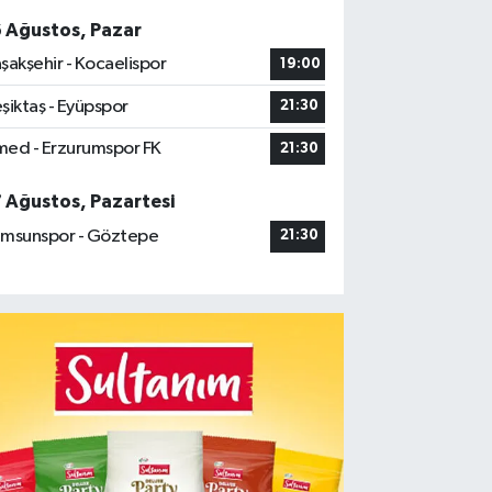
6 Ağustos, Pazar
şakşehir - Kocaelispor
19:00
şiktaş - Eyüpspor
21:30
ed - Erzurumspor FK
21:30
7 Ağustos, Pazartesi
msunspor - Göztepe
21:30