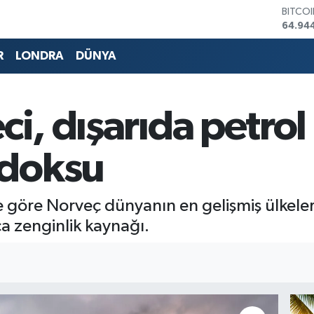
DOLA
47,74
EURO
55,25
R
LONDRA
DÜNYA
STERL
64,481
GRAM 
6660.
ci, dışarıda petrol 
BİST1
13.779
BITCO
adoksu
64.94
göre Norveç dünyanın en gelişmiş ülkeleri
ca zenginlik kaynağı.