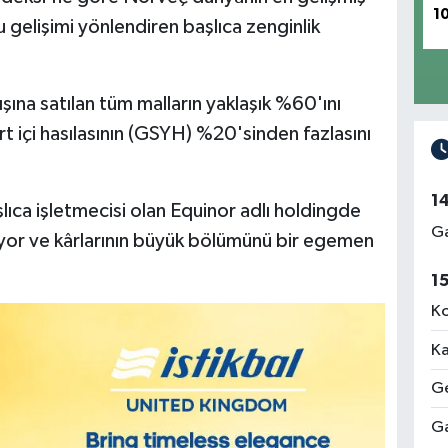
1
u gelişimi yönlendiren başlıca zenginlik
şına satılan tüm malların yaklaşık %60'ını
rt içi hasılasının (GSYH) %20'sinden fazlasını
1
lıca işletmecisi olan Equinor adlı holdingde
Ga
uyor ve kârlarının büyük bölümünü bir egemen
1
Ko
Ka
Ge
Ga