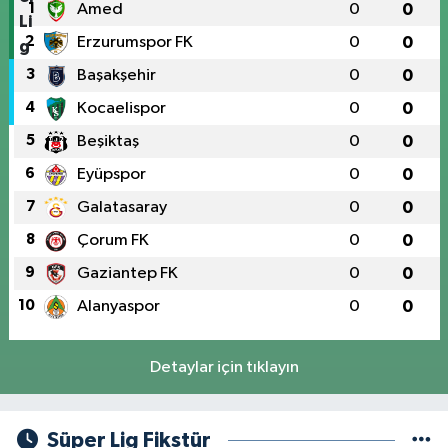
1
Amed
0
0
2
Erzurumspor FK
0
0
3
Başakşehir
0
0
4
Kocaelispor
0
0
5
Beşiktaş
0
0
6
Eyüpspor
0
0
7
Galatasaray
0
0
8
Çorum FK
0
0
9
Gaziantep FK
0
0
10
Alanyaspor
0
0
Detaylar için tıklayın
Süper Lig Fikstür