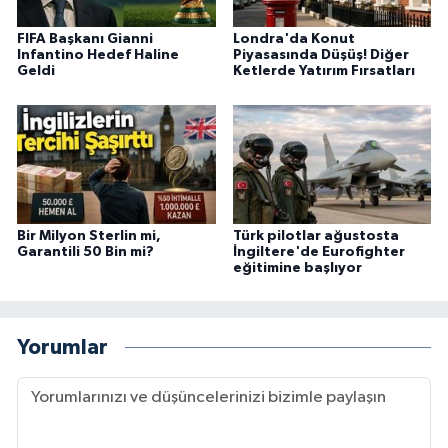
FIFA Başkanı Gianni
Londra'da Konut
Infantino Hedef Haline
Piyasasında Düşüş! Diğer
Geldi
Ketlerde Yatırım Fırsatları
Bir Milyon Sterlin mi,
Türk pilotlar ağustosta
Garantili 50 Bin mi?
İngiltere'de Eurofighter
eğitimine başlıyor
Yorumlar