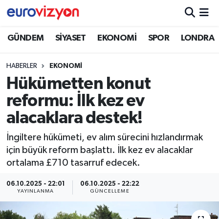
GÜNDEM
SİYASET
EKONOMİ
SPOR
LONDRA
HABERLER
EKONOMİ
Hükümetten konut
reformu: İlk kez ev
alacaklara destek!
İngiltere hükümeti, ev alım sürecini hızlandırmak
için büyük reform başlattı. İlk kez ev alacaklar
ortalama £710 tasarruf edecek.
06.10.2025 - 22:01
06.10.2025 - 22:22
YAYINLANMA
GÜNCELLEME