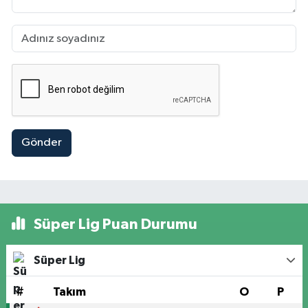
Gönder
Süper Lig Puan Durumu
Süper Lig
#
Takım
O
P