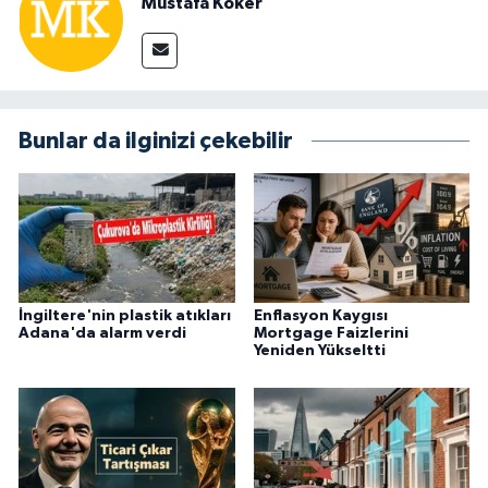
Mustafa Köker
Bunlar da ilginizi çekebilir
İngiltere'nin plastik atıkları
Enflasyon Kaygısı
Adana'da alarm verdi
Mortgage Faizlerini
Yeniden Yükseltti