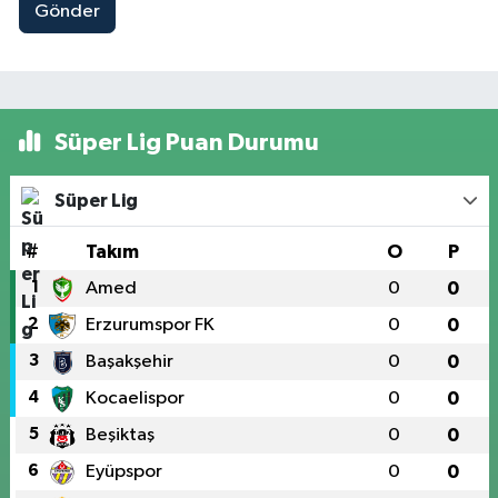
Gönder
Süper Lig Puan Durumu
Süper Lig
#
Takım
O
P
1
Amed
0
0
2
Erzurumspor FK
0
0
3
Başakşehir
0
0
4
Kocaelispor
0
0
5
Beşiktaş
0
0
6
Eyüpspor
0
0