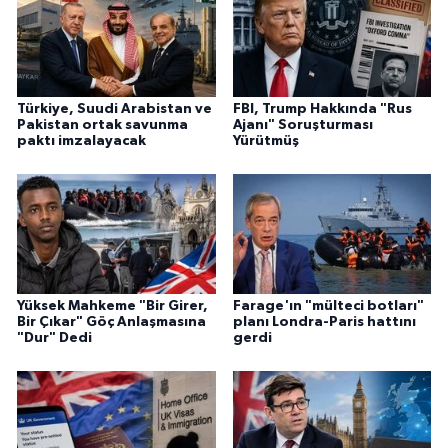
Türkiye, Suudi Arabistan ve
FBI, Trump Hakkında "Rus
Pakistan ortak savunma
Ajanı" Soruşturması
paktı imzalayacak
Yürütmüş
Yüksek Mahkeme "Bir Girer,
Farage'ın "mülteci botları"
Bir Çıkar" Göç Anlaşmasına
planı Londra-Paris hattını
"Dur" Dedi
gerdi