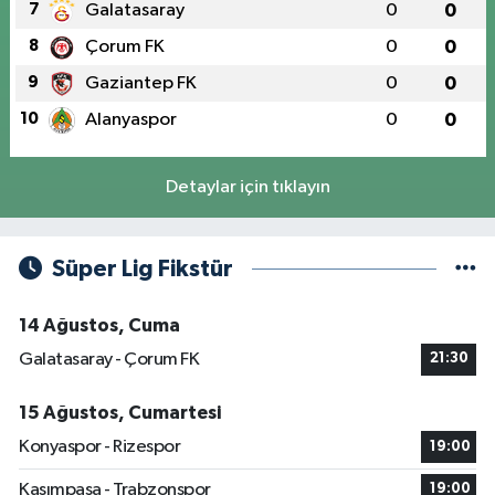
7
Galatasaray
0
0
8
Çorum FK
0
0
9
Gaziantep FK
0
0
10
Alanyaspor
0
0
Detaylar için tıklayın
Süper Lig Fikstür
14 Ağustos, Cuma
Galatasaray - Çorum FK
21:30
15 Ağustos, Cumartesi
Konyaspor - Rizespor
19:00
Kasımpaşa - Trabzonspor
19:00