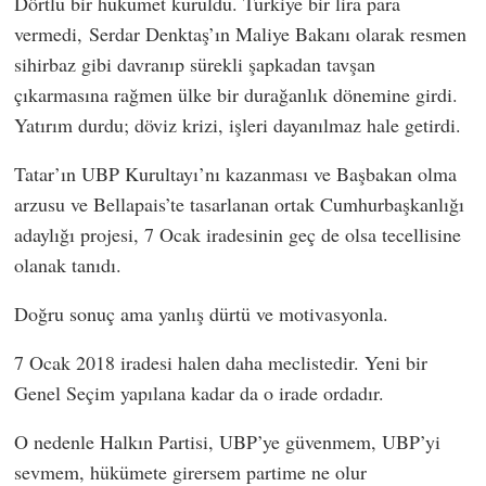
Dörtlü bir hükümet kuruldu. Türkiye bir lira para
vermedi,
Serdar Denktaş
’ın Maliye Bakanı olarak resmen
sihirbaz gibi davranıp sürekli şapkadan tavşan
çıkarmasına rağmen ülke bir durağanlık dönemine girdi.
Yatırım durdu; döviz krizi, işleri dayanılmaz hale getirdi.
Tatar’ın UBP Kurultayı’nı kazanması ve Başbakan olma
arzusu ve Bellapais’te tasarlanan ortak Cumhurbaşkanlığı
adaylığı projesi, 7 Ocak iradesinin geç de olsa tecellisine
olanak tanıdı.
Doğru sonuç ama yanlış dürtü ve motivasyonla.
7 Ocak 2018 iradesi halen daha meclistedir. Yeni bir
Genel Seçim yapılana kadar da o irade ordadır.
O nedenle Halkın Partisi, UBP’ye güvenmem, UBP’yi
sevmem, hükümete girersem partime ne olur