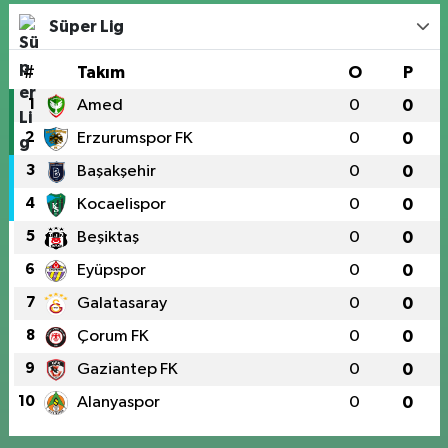
Süper Lig
#
Takım
O
P
1
Amed
0
0
2
Erzurumspor FK
0
0
3
Başakşehir
0
0
4
Kocaelispor
0
0
5
Beşiktaş
0
0
6
Eyüpspor
0
0
7
Galatasaray
0
0
8
Çorum FK
0
0
9
Gaziantep FK
0
0
10
Alanyaspor
0
0