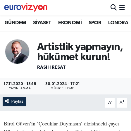
GÜNDEM
SİYASET
EKONOMİ
SPOR
LONDRA
Artistlik yapmayın,
hükümet kurun!
RASIH REŞAT
17.11.2020 - 13:18
30.01.2024 - 17:21
YAYINLANMA
GÜNCELLEME
Paylaş
-
+
A
A
Birol Güven’in ‘Çocuklar Duymasın’ dizisindeki çaycı