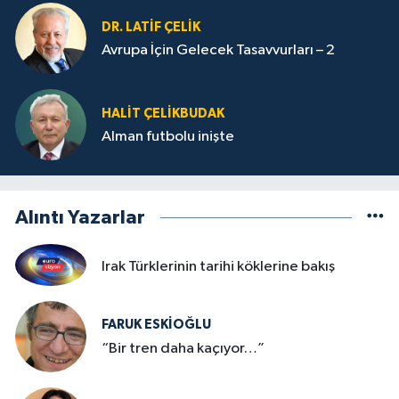
DR. LATİF ÇELİK
Avrupa İçin Gelecek Tasavvurları – 2
HALIT ÇELİKBUDAK
Alman futbolu inişte
Alıntı Yazarlar
Irak Türklerinin tarihi köklerine bakış
FARUK ESKİOĞLU
“Bir tren daha kaçıyor…”