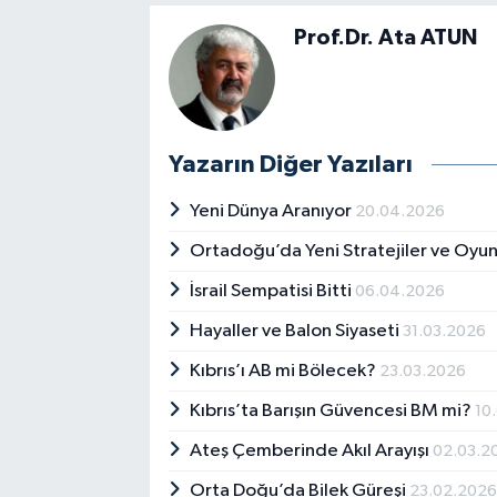
Prof.Dr. Ata ATUN
Yazarın Diğer Yazıları
Yeni Dünya Aranıyor
20.04.2026
Ortadoğu’da Yeni Stratejiler ve Oyu
İsrail Sempatisi Bitti
06.04.2026
Hayaller ve Balon Siyaseti
31.03.2026
Kıbrıs’ı AB mi Bölecek?
23.03.2026
Kıbrıs’ta Barışın Güvencesi BM mi?
10
Ateş Çemberinde Akıl Arayışı
02.03.2
Orta Doğu’da Bilek Güreşi
23.02.202