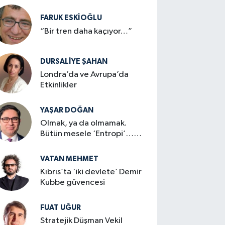
FARUK ESKİOĞLU
“Bir tren daha kaçıyor…”
DURSALIYE ŞAHAN
Londra’da ve Avrupa’da
Etkinlikler
YAŞAR DOĞAN
Olmak, ya da olmamak.
Bütün mesele ‘Entropi’…
mi?
VATAN MEHMET
Kıbrıs’ta ‘iki devlete’ Demir
Kubbe güvencesi
FUAT UĞUR
Stratejik Düşman Vekil