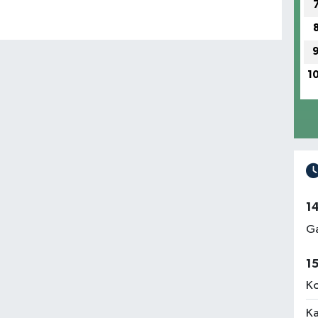
1
1
Ga
1
Ko
Ka