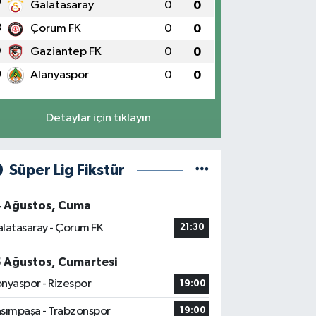
7
Galatasaray
0
0
8
Çorum FK
0
0
9
Gaziantep FK
0
0
0
Alanyaspor
0
0
Detaylar için tıklayın
Süper Lig Fikstür
4 Ağustos, Cuma
latasaray - Çorum FK
21:30
5 Ağustos, Cumartesi
nyaspor - Rizespor
19:00
sımpaşa - Trabzonspor
19:00