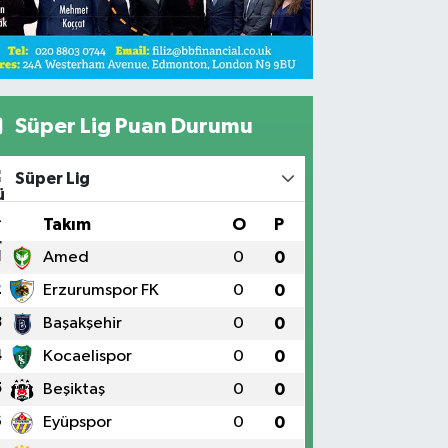
Süper Lig Puan Durumu
Süper Lig
#
Takım
O
P
1
Amed
0
0
2
Erzurumspor FK
0
0
3
Başakşehir
0
0
4
Kocaelispor
0
0
5
Beşiktaş
0
0
6
Eyüpspor
0
0