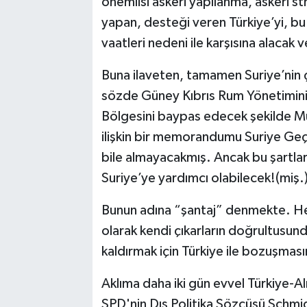
önemlisi askeri yapılanma, askeri s
yapan, desteği veren Türkiye’yi, bu
vaatleri nedeni ile karşısına alacak 
Buna ilaveten, tamamen Suriye’nin ç
sözde Güney Kıbrıs Rum Yönetiminin 
Bölgesini baypas edecek şekilde M
ilişkin bir memorandumu Suriye G
bile almayacakmış. Ancak bu şartlar
Suriye’ye yardımcı olabilecek!(miş.
Bunun adına “şantaj” denmekte. Hem 
olarak kendi çıkarların doğrultusund
kaldırmak için Türkiye ile bozuşması
Aklıma daha iki gün evvel Türkiye-Al
SPD'nin Dış Politika Sözcüsü Schmid