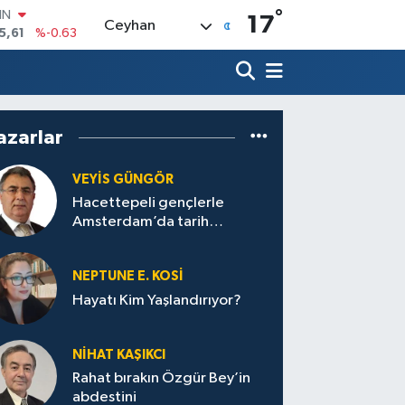
°
R
17
Ceyhan
43
%0.16
17
%-0.02
İN
63
%0.07
ALTIN
azarlar
40
%0.45
00
9
%70
VEYIS GÜNGÖR
IN
Hacettepeli gençlerle
5,61
%-0.63
Amsterdam’da tarih
yolculuğu…
NEPTUNE E. KOSİ
Hayatı Kim Yaşlandırıyor?
NİHAT KAŞIKCI
Rahat bırakın Özgür Bey’in
abdestini