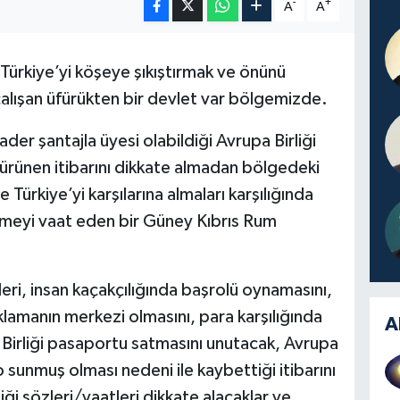
-
+
A
A
Türkiye’yi köşeye şıkıştırmak ve önünü
alışan üfürükten bir devlet var bölgemizde.
r şantajla üyesi olabildiği Avrupa Birliği
 sürünen itibarını dikkate almadan bölgedeki
e Türkiye’yi karşılarına almaları karşılığında
özmeyi vaat eden bir Güney Kıbrıs Rum
leri, insan kaçakçılığında başrolü oynamasını,
klamanın merkezi olmasını, para karşılığında
A
 Birliği pasaportu satmasını unutacak, Avrupa
o sunmuş olması nedeni ile kaybettiği itibarını
diği sözleri/vaatleri dikkate alacaklar ve