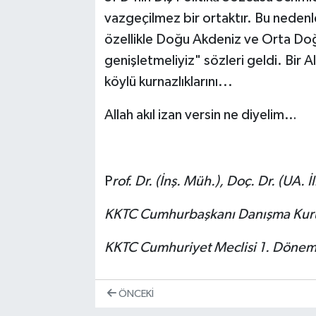
vazgeçilmez bir ortaktır. Bu nedenle 
özellikle Doğu Akdeniz ve Orta Doğu
genişletmeliyiz" sözleri geldi. Bir
köylü kurnazlıklarını...
Allah akıl izan versin ne diyelim…
P
rof. Dr.
(İnş. Müh.)
, Doç. Dr.
(UA. İl
KKTC Cumhurbaşkanı Danışma Kuru
KKTC Cumhuriyet Meclisi 1. Dönem 
ÖNCEKI