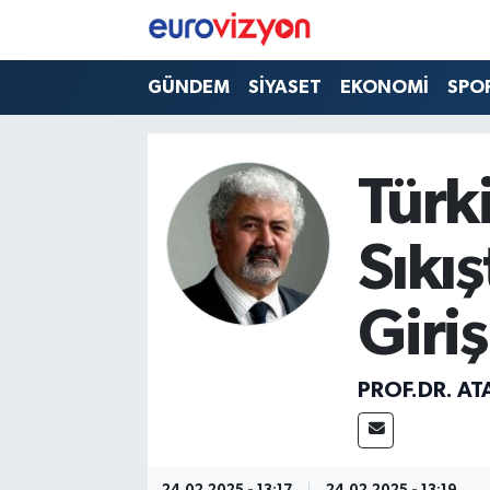
GÜNDEM
SİYASET
EKONOMİ
SPO
Türk
Sıkı
Giriş
PROF.DR. AT