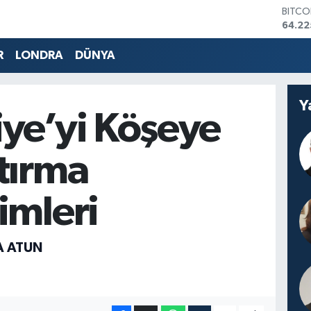
DOLA
47,71
EURO
55,03
R
LONDRA
DÜNYA
STERL
64,24
GRAM 
Y
6510.
iye’yi Köşeye
BİST1
13.79
BITCO
ştırma
64.22
imleri
A ATUN