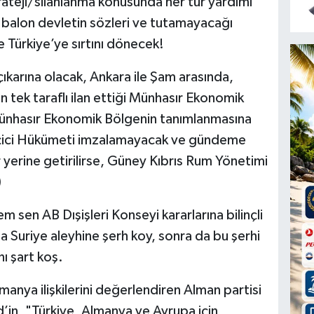
trateji/silahlanma konusunda her tür yardımı
 balon devletin sözleri ve tutamayacağı
ve Türkiye’ye sırtını dönecek!
ıkarına olacak, Ankara ile Şam arasında,
tek taraflı ilan ettiği Münhasır Ekonomik
ünhasır Ekonomik Bölgenin tanımlanmasına
eçici Hükümeti imzalamayacak ve gündeme
 yerine getirilirse, Güney Kıbrıs Rum Yönetimi
)
sen AB Dışişleri Konseyi kararlarına bilinçli
a Suriye aleyhine şerh koy, sonra da bu şerhi
nı şart koş.
manya ilişkilerini değerlendiren Alman partisi
’in, "Türkiye, Almanya ve Avrupa için