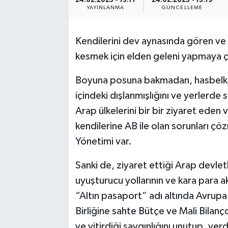
24.02.2025 - 13:17
24.02.2025 - 13:19
YAYINLANMA
GÜNCELLEME
Kendilerini dev aynasında gören ve 
kesmek için elden geleni yapmaya ç
Boyuna posuna bakmadan, hasbelkade
içindeki dışlanmışlığını ve yerlerde
Arap ülkelerini bir bir ziyaret eden v
kendilerine AB ile olan sorunları ç
Yönetimi var.
Sanki de, ziyaret ettiği Arap devlet
uyuşturucu yollarının ve kara para a
“Altın pasaport” adı altında Avrupa
Birliğine sahte Bütçe ve Mali Bilanç
ve yitirdiği saygınlığını unutup, ver