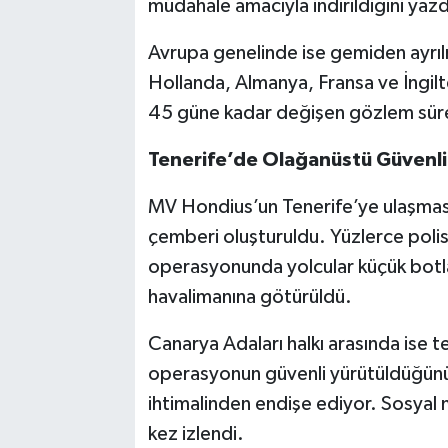
müdahale amacıyla indirildiğini yazd
Avrupa genelinde ise gemiden ayrılm
Hollanda, Almanya, Fransa ve İngilt
45 güne kadar değişen gözlem süreç
Tenerife’de Olağanüstü Güvenli
MV Hondius’un Tenerife’ye ulaşmasıy
çemberi oluşturuldu. Yüzlerce polis 
operasyonunda yolcular küçük botlar
havalimanına götürüldü.
Canarya Adaları halkı arasında ise te
operasyonun güvenli yürütüldüğünü 
ihtimalinden endişe ediyor. Sosyal 
kez izlendi.