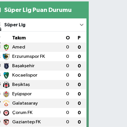
Süper Lig Puan Durumu
Süper Lig
#
Takım
O
P
1
Amed
0
0
2
Erzurumspor FK
0
0
3
Başakşehir
0
0
4
Kocaelispor
0
0
5
Beşiktaş
0
0
6
Eyüpspor
0
0
7
Galatasaray
0
0
8
Çorum FK
0
0
9
Gaziantep FK
0
0