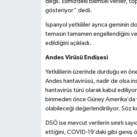
değil. Elimizdeki bilimsel veriler, to
gösteriyor” dedi.
İspanyol yetkililer ayrıca geminin d
temasın tamamen engellendiğini ve 
edildiğini açıkladı.
Andes Virüsü Endişesi
Yetkililerin üzerinde durduğu en ön
Andes hantavirüsü, nadir de olsa ins
hantavirüs türü olarak kabul ediliy
binmeden önce Güney Amerika’da vir
olabileceği değerlendiriliyor. Söz ko
DSÖ ise mevcut verilerin sınırlı sayı
ettiğini, COVID-19’daki gibi geniş ö