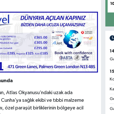
1
1
Ga
1
Ko
munda
Ka
nun, Atlas Okyanusu’ndaki uzak ada
Ge
a Cunha’ya sağlık ekibi ve tıbbi malzeme
ı, özel paraşüt birliklerinin bölgeye acil
Ga