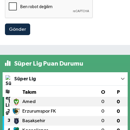
Gönder
Süper Lig Puan Durumu
Süper Lig
#
Takım
O
P
1
Amed
0
0
2
Erzurumspor FK
0
0
3
Başakşehir
0
0