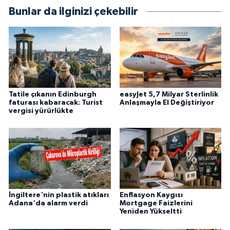
Bunlar da ilginizi çekebilir
Tatile çıkanın Edinburgh
easyJet 5,7 Milyar Sterlinlik
faturası kabaracak: Turist
Anlaşmayla El Değiştiriyor
vergisi yürürlükte
İngiltere'nin plastik atıkları
Enflasyon Kaygısı
Adana'da alarm verdi
Mortgage Faizlerini
Yeniden Yükseltti