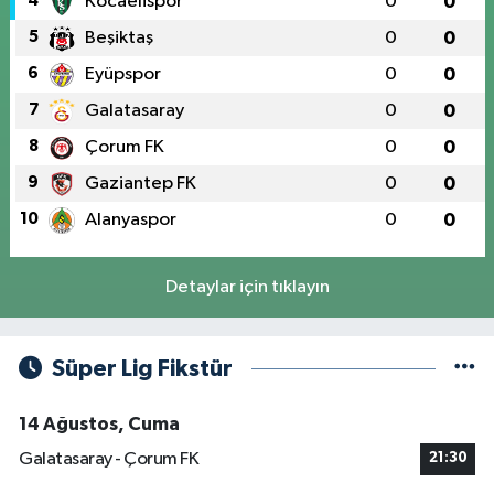
4
Kocaelispor
0
0
5
Beşiktaş
0
0
6
Eyüpspor
0
0
7
Galatasaray
0
0
8
Çorum FK
0
0
9
Gaziantep FK
0
0
10
Alanyaspor
0
0
Detaylar için tıklayın
Süper Lig Fikstür
14 Ağustos, Cuma
Galatasaray - Çorum FK
21:30