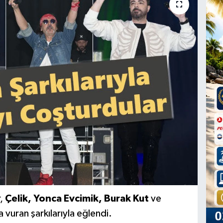
r,
Çelik, Yonca Evcimik, Burak Kut
ve
a vuran şarkılarıyla eğlendi.