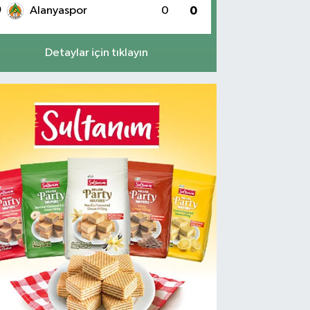
0
Alanyaspor
0
0
Detaylar için tıklayın