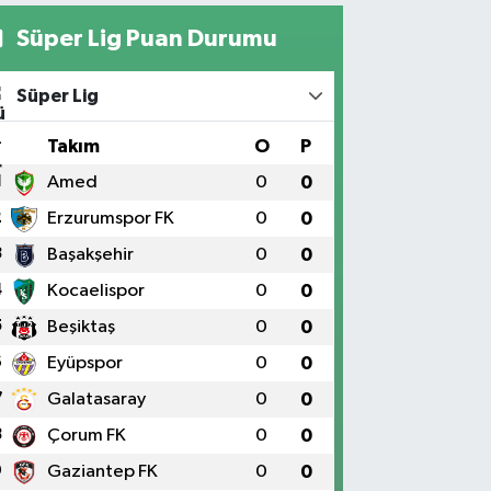
Süper Lig Puan Durumu
Süper Lig
#
Takım
O
P
1
Amed
0
0
2
Erzurumspor FK
0
0
3
Başakşehir
0
0
4
Kocaelispor
0
0
5
Beşiktaş
0
0
6
Eyüpspor
0
0
7
Galatasaray
0
0
8
Çorum FK
0
0
9
Gaziantep FK
0
0