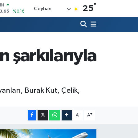
°
R
25
Ceyhan
006
%0.06
250
%0.02
İN
398
%0.2
 ALTIN
94
%0.32
n şarkılarıyla
00
9
%70
IN
3,95
%0.16
nları, Burak Kut, Çelik,
-
+
A
A