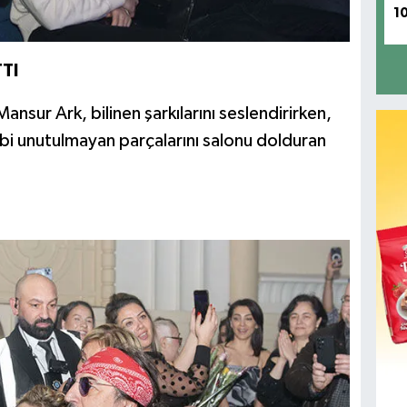
1
TI
nsur Ark, bilinen şarkılarını seslendirirken,
ibi unutulmayan parçalarını salonu dolduran