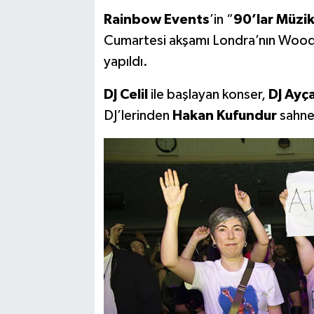
Rainbow Events
’in “
90’lar Müzik
Cumartesi akşamı Londra’nın Wood
yapıldı.
DJ Celil
ile başlayan konser,
DJ Ayç
DJ’lerinden
Hakan Kufundur
sahne 