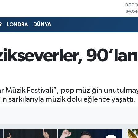
DOLA
47,6
EURO
55,0
R
LONDRA
DÜNYA
STERL
64,2
GRAM
6513.
kseverler, 90’ları
BİST1
13.79
BITCO
64.64
 Müzik Festivali”, pop müziğin unutulmaya
n şarkılarıyla müzik dolu eğlence yaşattı.