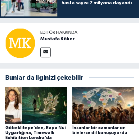
hasta sayısı 7 milyona dayandı
EDITÖR HAKKINDA
Mustafa Köker
Bunlar da ilginizi çekebilir
Göbeklitepe’den, Rapa Nui
İnsanlar bir zamanlar on
Uygarlığına, Timewalk
binlerce dil konuşuyordu
Exhibition Londra’da