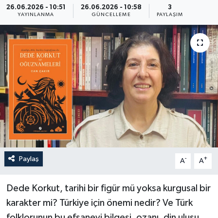
26.06.2026 - 10:51
26.06.2026 - 10:58
3
YAYINLANMA
GÜNCELLEME
PAYLAŞIM
Paylaş
-
+
A
A
Dede Korkut, tarihi bir figür mü yoksa kurgusal bir
karakter mi? Türkiye için önemi nedir? Ve Türk
folklorunun bu efsanevi bilgesi, ozanı, din ulusu,