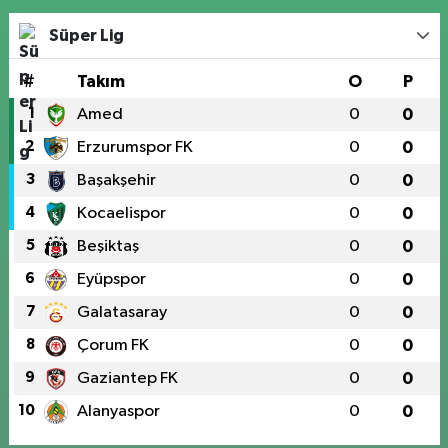
Süper Lig
#
Takım
O
P
1
Amed
0
0
2
Erzurumspor FK
0
0
3
Başakşehir
0
0
4
Kocaelispor
0
0
5
Beşiktaş
0
0
6
Eyüpspor
0
0
7
Galatasaray
0
0
8
Çorum FK
0
0
9
Gaziantep FK
0
0
10
Alanyaspor
0
0