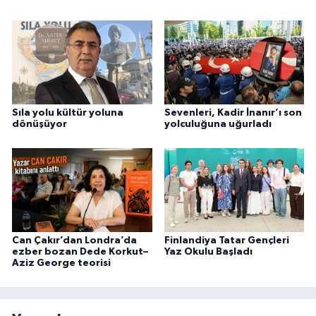
Sıla yolu kültür yoluna
Sevenleri, Kadir İnanır’ı son
dönüşüyor
yolculuğuna uğurladı
Can Çakır’dan Londra’da
Finlandiya Tatar Gençleri
ezber bozan Dede Korkut–
Yaz Okulu Başladı
Aziz George teorisi