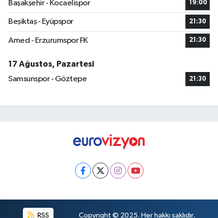
Başakşehir - Kocaelispor
19:00
Beşiktaş - Eyüpspor
21:30
Amed - Erzurumspor FK
21:30
17 Ağustos, Pazartesi
Samsunspor - Göztepe
21:30
RSS
Copyright © 2025. Her hakkı saklıdır.