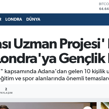
DOLA
47,6
EURO
55,0
R
LONDRA
DÜNYA
STERL
64,21
GRAM
6500
ası Uzman Projesi
BİST1
13.79
BITCO
ondra'ya Gençlik
64.64
i" kapsamında Adana'dan gelen 10 kişilik u
eğitim ve spor alanlarında önemli temasla
2
PAYLAŞIM