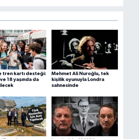
 tren kartı desteği:
Mehmet Ali Nuroğlu, tek
i ve 18 yaşında da
kişilik oyunuyla Londra
ilecek
sahnesinde