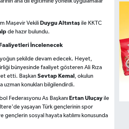
larının ana dil eğitimine yönelik uygulamalar
im Maşevir Vekili
Duygu Altıntaş
ile KKTC
alp
de hazır bulundu.
Faaliyetleri İncelenecek
 yoğun şekilde devam edecek. Heyet,
irliği bünyesinde faaliyet gösteren Ali Rıza
et etti. Başkan
Sevtap Kemal
, okulun
a uzman konukları bilgilendirdi.
utbol Federasyonu As Başkanı
Ertan Uluçay
ile
ltere'de yaşayan Türk gençlerinin spor
 ve gençlerin sosyal hayata katılımı konusunda