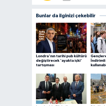
Bunlar da ilginizi çekebilir
Londra'nın tarihi pub kültürü
Gençlere
değiştirecek 'ayakta içki'
İndiriml
tartışması
kullanab