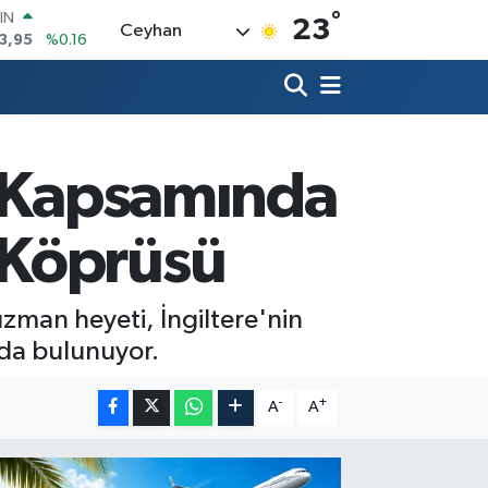
°
R
23
Ceyhan
704
%0
406
%-0.08
İN
43
%0
 ALTIN
.87
%0.12
' Kapsamında
00
9
%70
IN
 Köprüsü
3,95
%0.16
zman heyeti, İngiltere'nin
rda bulunuyor.
-
+
A
A