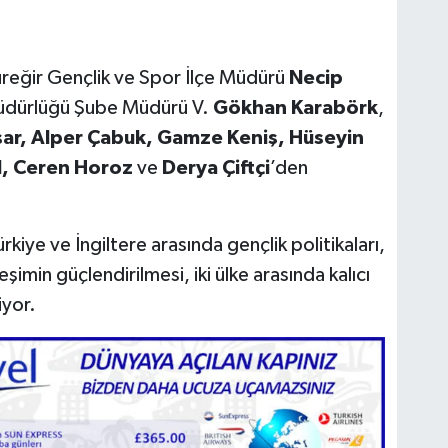
üreğir Gençlik ve Spor İlçe Müdürü
Necip
Müdürlüğü Şube Müdürü V.
Gökhan Karabörk
,
şar, Alper Çabuk, Gamze Keniş, Hüseyin
el, Ceren Horoz
ve
Derya Çiftçi
’den
rkiye ve İngiltere arasında gençlik politikaları,
şimin güçlendirilmesi, iki ülke arasında kalıcı
iyor.