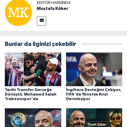
EDITÖR HAKKINDA
Mustafa Köker
Bunlar da ilginizi çekebilir
Tarihi Transfer Gerçeğe
İngiltere Desteğini Çekiyor,
Dönüştü: Mohamed Salah
FIFA'da Yönetim Krizi
Trabzonspor'da
Derinleşiyor