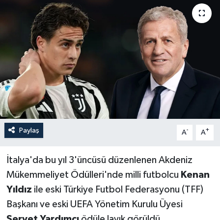
Paylaş
-
+
A
A
İtalya'da bu yıl 3'üncüsü düzenlenen Akdeniz
Mükemmeliyet Ödülleri'nde milli futbolcu
Kenan
Yıldız
ile eski Türkiye Futbol Federasyonu (TFF)
Başkanı ve eski UEFA Yönetim Kurulu Üyesi
Servet Yardımcı
ödüle layık görüldü.