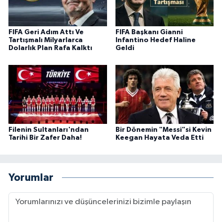
FIFA Geri Adım Attı Ve
FIFA Başkanı Gianni
Tartışmalı Milyarlarca
Infantino Hedef Haline
Dolarlık Plan Rafa Kalktı
Geldi
Filenin Sultanları'ndan
Bir Dönemin "Messi"si Kevin
Tarihi Bir Zafer Daha!
Keegan Hayata Veda Etti
Yorumlar