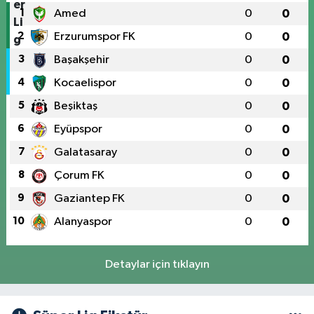
1
Amed
0
0
2
Erzurumspor FK
0
0
3
Başakşehir
0
0
4
Kocaelispor
0
0
5
Beşiktaş
0
0
6
Eyüpspor
0
0
7
Galatasaray
0
0
8
Çorum FK
0
0
9
Gaziantep FK
0
0
10
Alanyaspor
0
0
Detaylar için tıklayın