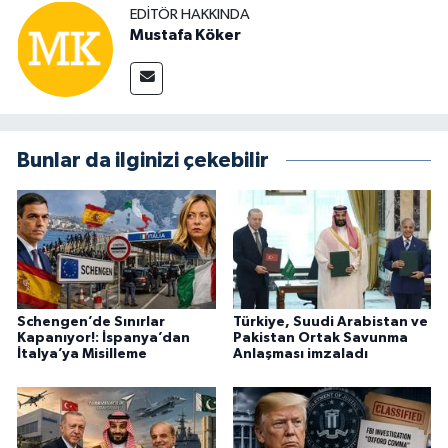
EDITÖR HAKKINDA
Mustafa Köker
Bunlar da ilginizi çekebilir
Schengen’de Sınırlar
Türkiye, Suudi Arabistan ve
Kapanıyor!: İspanya’dan
Pakistan Ortak Savunma
İtalya’ya Misilleme
Anlaşması imzaladı