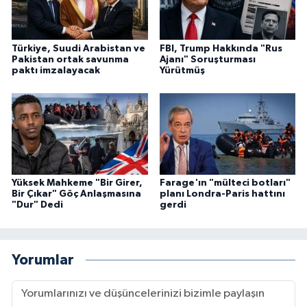
Türkiye, Suudi Arabistan ve
FBI, Trump Hakkında "Rus
Pakistan ortak savunma
Ajanı" Soruşturması
paktı imzalayacak
Yürütmüş
Yüksek Mahkeme "Bir Girer,
Farage'ın "mülteci botları"
Bir Çıkar" Göç Anlaşmasına
planı Londra-Paris hattını
"Dur" Dedi
gerdi
Yorumlar