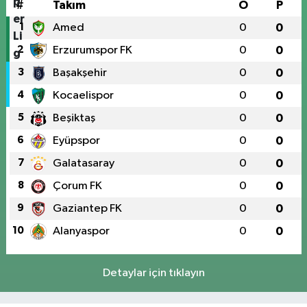
#
Takım
O
P
1
Amed
0
0
2
Erzurumspor FK
0
0
3
Başakşehir
0
0
4
Kocaelispor
0
0
5
Beşiktaş
0
0
6
Eyüpspor
0
0
7
Galatasaray
0
0
8
Çorum FK
0
0
9
Gaziantep FK
0
0
10
Alanyaspor
0
0
Detaylar için tıklayın