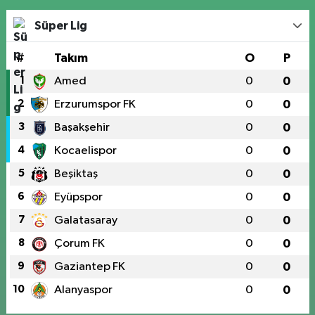
Süper Lig
#
Takım
O
P
1
Amed
0
0
2
Erzurumspor FK
0
0
3
Başakşehir
0
0
4
Kocaelispor
0
0
5
Beşiktaş
0
0
6
Eyüpspor
0
0
7
Galatasaray
0
0
8
Çorum FK
0
0
9
Gaziantep FK
0
0
10
Alanyaspor
0
0