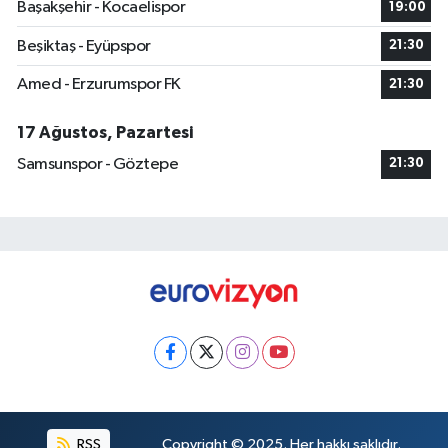
Başakşehir - Kocaelispor
19:00
Beşiktaş - Eyüpspor
21:30
Amed - Erzurumspor FK
21:30
17 Ağustos, Pazartesi
Samsunspor - Göztepe
21:30
RSS
Copyright © 2025. Her hakkı saklıdır.