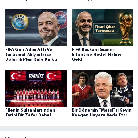
FIFA Geri Adım Attı Ve
FIFA Başkanı Gianni
Tartışmalı Milyarlarca
Infantino Hedef Haline
Dolarlık Plan Rafa Kalktı
Geldi
Filenin Sultanları'ndan
Bir Dönemin "Messi"si Kevin
Tarihi Bir Zafer Daha!
Keegan Hayata Veda Etti