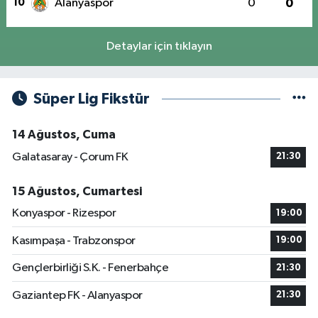
10
Alanyaspor
0
0
Detaylar için tıklayın
Süper Lig Fikstür
14 Ağustos, Cuma
Galatasaray - Çorum FK
21:30
15 Ağustos, Cumartesi
Konyaspor - Rizespor
19:00
Kasımpaşa - Trabzonspor
19:00
Gençlerbirliği S.K. - Fenerbahçe
21:30
Gaziantep FK - Alanyaspor
21:30