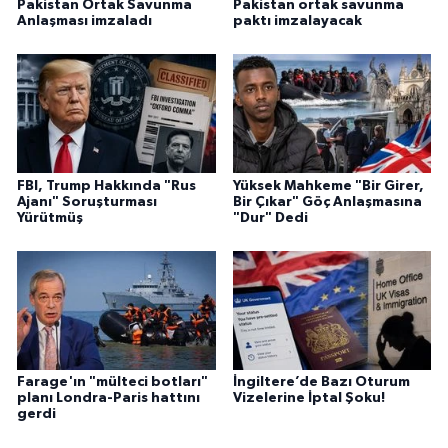
Pakistan Ortak Savunma
Pakistan ortak savunma
Anlaşması imzaladı
paktı imzalayacak
FBI, Trump Hakkında "Rus
Yüksek Mahkeme "Bir Girer,
Ajanı" Soruşturması
Bir Çıkar" Göç Anlaşmasına
Yürütmüş
"Dur" Dedi
Farage'ın "mülteci botları"
İngiltere’de Bazı Oturum
planı Londra-Paris hattını
Vizelerine İptal Şoku!
gerdi