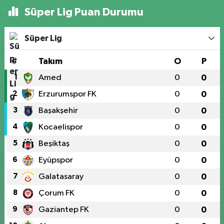
Süper Lig Puan Durumu
Süper Lig
#
Takım
O
P
1
Amed
0
0
2
Erzurumspor FK
0
0
3
Başakşehir
0
0
4
Kocaelispor
0
0
5
Beşiktaş
0
0
6
Eyüpspor
0
0
7
Galatasaray
0
0
8
Çorum FK
0
0
9
Gaziantep FK
0
0