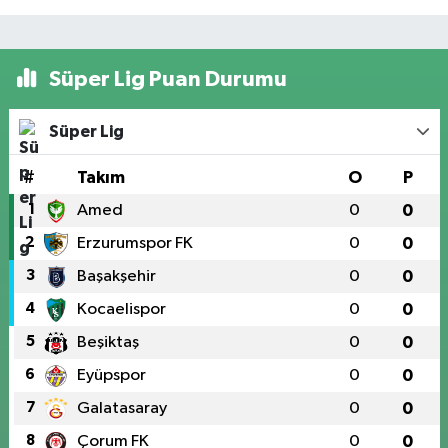
Süper Lig Puan Durumu
Süper Lig
#
Takım
O
P
1
Amed
0
0
2
Erzurumspor FK
0
0
3
Başakşehir
0
0
4
Kocaelispor
0
0
5
Beşiktaş
0
0
6
Eyüpspor
0
0
7
Galatasaray
0
0
8
Çorum FK
0
0