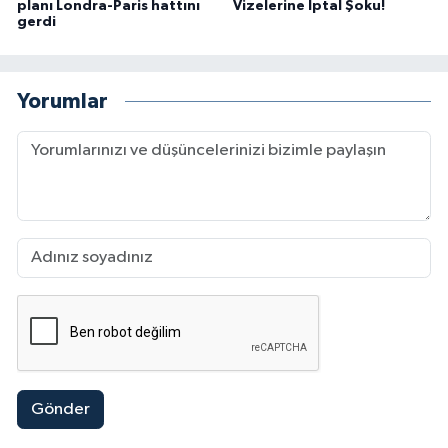
planı Londra-Paris hattını
Vizelerine İptal Şoku!
gerdi
Yorumlar
Gönder