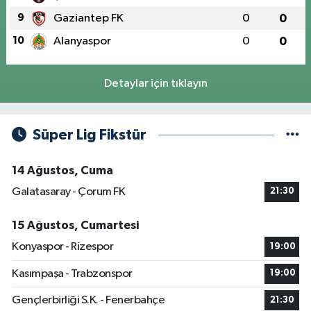
9
Gaziantep FK
0
0
10
Alanyaspor
0
0
Detaylar için tıklayın
Süper Lig Fikstür
14 Ağustos, Cuma
Galatasaray - Çorum FK
21:30
15 Ağustos, Cumartesi
Konyaspor - Rizespor
19:00
Kasımpaşa - Trabzonspor
19:00
Gençlerbirliği S.K. - Fenerbahçe
21:30