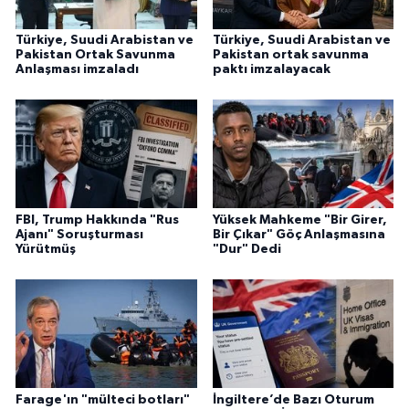
Türkiye, Suudi Arabistan ve
Türkiye, Suudi Arabistan ve
Pakistan Ortak Savunma
Pakistan ortak savunma
Anlaşması imzaladı
paktı imzalayacak
FBI, Trump Hakkında "Rus
Yüksek Mahkeme "Bir Girer,
Ajanı" Soruşturması
Bir Çıkar" Göç Anlaşmasına
Yürütmüş
"Dur" Dedi
Farage'ın "mülteci botları"
İngiltere’de Bazı Oturum