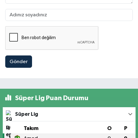
Gönder
Süper Lig Puan Durumu
Süper Lig
#
Takım
O
P