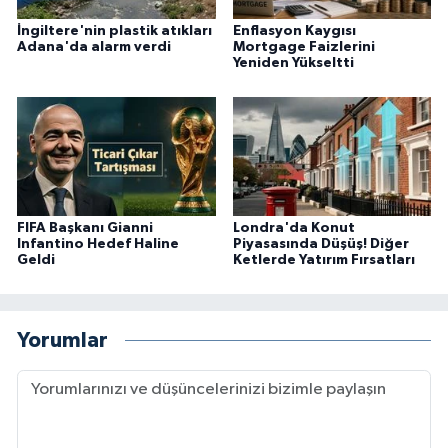
İngiltere'nin plastik atıkları
Enflasyon Kaygısı
Adana'da alarm verdi
Mortgage Faizlerini
Yeniden Yükseltti
FIFA Başkanı Gianni
Londra'da Konut
Infantino Hedef Haline
Piyasasında Düşüş! Diğer
Geldi
Ketlerde Yatırım Fırsatları
Yorumlar