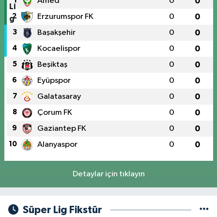
1
Amed
0
0
2
Erzurumspor FK
0
0
3
Başakşehir
0
0
4
Kocaelispor
0
0
5
Beşiktaş
0
0
6
Eyüpspor
0
0
7
Galatasaray
0
0
8
Çorum FK
0
0
9
Gaziantep FK
0
0
10
Alanyaspor
0
0
Detaylar için tıklayın
Süper Lig Fikstür