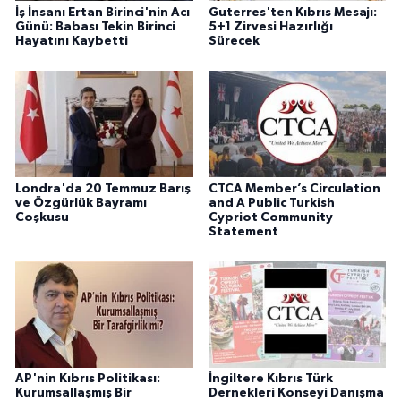
İş İnsanı Ertan Birinci'nin Acı
Guterres'ten Kıbrıs Mesajı:
Günü: Babası Tekin Birinci
5+1 Zirvesi Hazırlığı
Hayatını Kaybetti
Sürecek
Londra'da 20 Temmuz Barış
CTCA Member’s Circulation
ve Özgürlük Bayramı
and A Public Turkish
Coşkusu
Cypriot Community
Statement
AP'nin Kıbrıs Politikası:
İngiltere Kıbrıs Türk
Kurumsallaşmış Bir
Dernekleri Konseyi Danışma