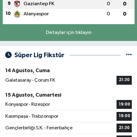
9
Gaziantep FK
0
0
10
Alanyaspor
0
0
Detaylar için tıklayın
Süper Lig Fikstür
14 Ağustos, Cuma
Galatasaray - Çorum FK
21:30
15 Ağustos, Cumartesi
Konyaspor - Rizespor
19:00
Kasımpaşa - Trabzonspor
19:00
Gençlerbirliği S.K. - Fenerbahçe
21:30