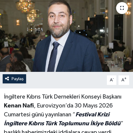
Paylaş
-
+
A
A
İngiltere Kıbrıs Türk Dernekleri Konseyi Başkanı
Kenan Nafi
, Eurovizyon’da 30 Mayıs 2026
Cumartesi günü yayınlanan “
Festival Krizi
İngiltere Kıbrıs Türk Toplumunu İkiye Böldü
”
başlıklı haberimizdeki iddialara cevap verdi.