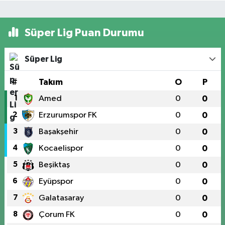
Süper Lig Puan Durumu
Süper Lig
#
Takım
O
P
1
Amed
0
0
2
Erzurumspor FK
0
0
3
Başakşehir
0
0
4
Kocaelispor
0
0
5
Beşiktaş
0
0
6
Eyüpspor
0
0
7
Galatasaray
0
0
8
Çorum FK
0
0