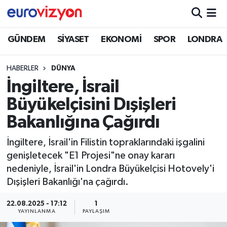
GÜNDEM
SİYASET
EKONOMİ
SPOR
LONDRA
HABERLER
DÜNYA
İngiltere, İsrail
Büyükelçisini Dışişleri
Bakanlığına Çağırdı
İngiltere, İsrail'in Filistin topraklarındaki işgalini
genişletecek "E1 Projesi"ne onay kararı
nedeniyle, İsrail'in Londra Büyükelçisi Hotovely'i
Dışişleri Bakanlığı'na çağırdı.
22.08.2025 - 17:12
1
YAYINLANMA
PAYLAŞIM