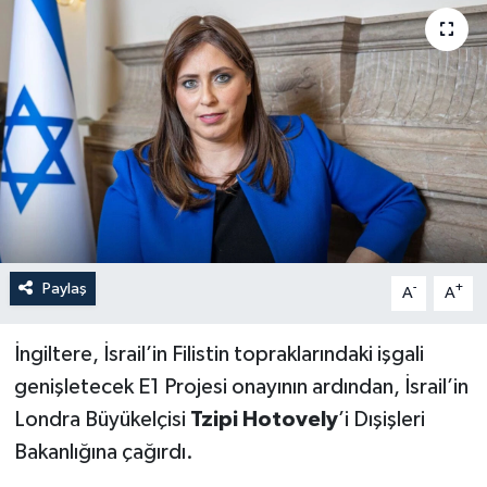
Paylaş
-
+
A
A
İngiltere, İsrail’in Filistin topraklarındaki işgali
genişletecek E1 Projesi onayının ardından, İsrail’in
Londra Büyükelçisi
Tzipi Hotovely
’i Dışişleri
Bakanlığına çağırdı.