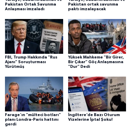
Pakistan Ortak Savunma
Pakistan ortak savunma
Anlaşması imzaladı
paktı imzalayacak
FBI, Trump Hakkında "Rus
Yüksek Mahkeme "Bir Girer,
Ajanı" Soruşturması
Bir Çıkar" Göç Anlaşmasına
Yürütmüş
"Dur" Dedi
Farage'ın "mülteci botları"
İngiltere’de Bazı Oturum
planı Londra-Paris hattını
Vizelerine İptal Şoku!
gerdi