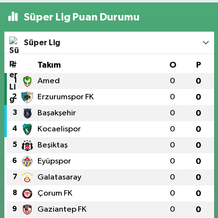
Süper Lig Puan Durumu
Süper Lig
#
Takım
O
P
1
Amed
0
0
2
Erzurumspor FK
0
0
3
Başakşehir
0
0
4
Kocaelispor
0
0
5
Beşiktaş
0
0
6
Eyüpspor
0
0
7
Galatasaray
0
0
8
Çorum FK
0
0
9
Gaziantep FK
0
0