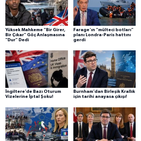
Yüksek Mahkeme "Bir Girer,
Farage'ın "mülteci botları"
Bir Çıkar" Göç Anlaşmasına
planı Londra-Paris hattını
"Dur" Dedi
gerdi
İngiltere’de Bazı Oturum
Burnham’dan Birleşik Krallık
Vizelerine İptal Şoku!
için tarihi anayasa çıkışı!