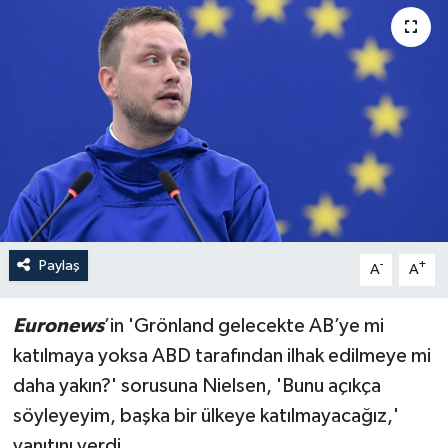
Paylaş
-
+
A
A
Euronews
’in 'Grönland gelecekte AB’ye mi
katılmaya yoksa ABD tarafından ilhak edilmeye mi
daha yakın?' sorusuna Nielsen, 'Bunu açıkça
söyleyeyim, başka bir ülkeye katılmayacağız,'
yanıtını verdi.