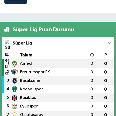
Süper Lig Puan Durumu
Süper Lig
#
Takım
O
P
1
Amed
0
0
2
Erzurumspor FK
0
0
3
Başakşehir
0
0
4
Kocaelispor
0
0
5
Beşiktaş
0
0
6
Eyüpspor
0
0
7
Galatasaray
0
0