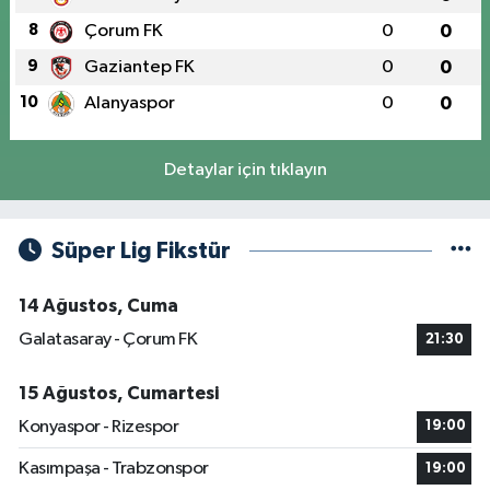
8
Çorum FK
0
0
9
Gaziantep FK
0
0
10
Alanyaspor
0
0
Detaylar için tıklayın
Süper Lig Fikstür
14 Ağustos, Cuma
Galatasaray - Çorum FK
21:30
15 Ağustos, Cumartesi
Konyaspor - Rizespor
19:00
Kasımpaşa - Trabzonspor
19:00