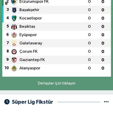
2
Erzurumspor FK
0
0
3
Başakşehir
0
0
4
Kocaelispor
0
0
5
Beşiktaş
0
0
6
Eyüpspor
0
0
7
Galatasaray
0
0
8
Çorum FK
0
0
9
Gaziantep FK
0
0
10
Alanyaspor
0
0
Detaylar için tıklayın
Süper Lig Fikstür