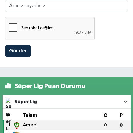
Gönder
Süper Lig Puan Durumu
Süper Lig
#
Takım
O
P
1
Amed
0
0