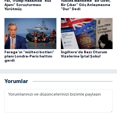
FBI, Trump Hakkında "Rus
Yüksek Mahkeme "Bir Girer,
Ajanı" Soruşturması
Bir Çıkar" Göç Anlaşmasına
Yürütmüş
"Dur" Dedi
Farage'ın "mülteci botları"
İngiltere’de Bazı Oturum
planı Londra-Paris hattını
Vizelerine İptal Şoku!
gerdi
Yorumlar