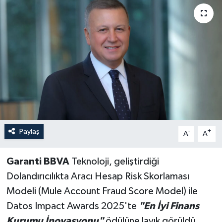
Paylaş
-
+
A
A
Garanti BBVA
Teknoloji, geliştirdiği
Dolandırıcılıkta Aracı Hesap Risk Skorlaması
Modeli (Mule Account Fraud Score Model) ile
Datos Impact Awards 2025'te
"En İyi Finans
Kurumu İnovasyonu"
ödülüne layık görüldü.