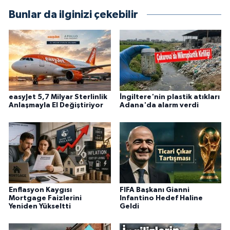
Bunlar da ilginizi çekebilir
easyJet 5,7 Milyar Sterlinlik
İngiltere'nin plastik atıkları
Anlaşmayla El Değiştiriyor
Adana'da alarm verdi
Enflasyon Kaygısı
FIFA Başkanı Gianni
Mortgage Faizlerini
Infantino Hedef Haline
Yeniden Yükseltti
Geldi