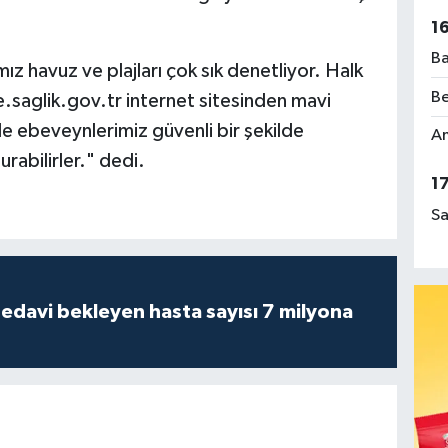
1
Ba
mız havuz ve plajları çok sık denetliyor. Halk
Be
saglik.gov.tr internet sitesinden mavi
nde ebeveynlerimiz güvenli bir şekilde
Am
rabilirler." dedi.
1
Sa
tedavi bekleyen hasta sayısı 7 milyona