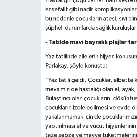
Hastalığın çoğu zaman hafif seyret
ensefalit gibi nadir komplikasyonlar
bu nedenle çocukların ateşi, sıvı a
şüpheli durumlarda sağlık kuruluşlar
- Tatilde mavi bayraklı plajlar te
Yaz tatilinde ailelerin hijyen konusu
Parlakay, şöyle konuştu:
"Yaz tatili geldi. Çocuklar, elbette ki
mevsimin de hastalığı olan el, ayak,
Bulaştırıcı olan çocukların, döküntüs
çocukların izole edilmesi ve evde d
yakalanmamak için de çocuklarımızın
yaptırılması el ve vücut hijyenlerini
taze sebze ve meyve tüketmelerini