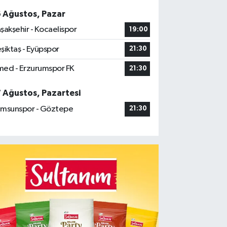
6 Ağustos, Pazar
şakşehir - Kocaelispor
19:00
şiktaş - Eyüpspor
21:30
ed - Erzurumspor FK
21:30
7 Ağustos, Pazartesi
msunspor - Göztepe
21:30