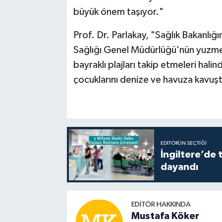
büyük önem taşıyor."
Prof. Dr. Parlakay, "Sağlık Bakanlığı
Sağlığı Genel Müdürlüğü'nün yuzme.
bayraklı plajları takip etmeleri hali
çocuklarını denize ve havuza kavuştu
EDITÖRÜN SEÇTIĞI
İngiltere’de 
dayandı
EDITÖR HAKKINDA
Mustafa Köker