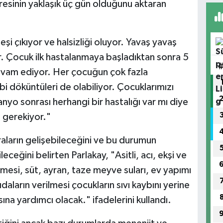
süresinin yaklaşık üç gün olduğunu aktaran
i çıkıyor ve halsizliği oluyor. Yavaş yavaş
r. Çocuk ilk hastalanmaya başladıktan sonra 5
devam ediyor. Her çocuğun çok fazla
bi döküntüleri de olabiliyor. Çocuklarımızı
anyo sonrası herhangi bir hastalığı var mı diye
 gerekiyor."
araların gelişebileceğini ve bu durumun
eceğini belirten Parlakay, "Asitli, acı, ekşi ve
ilmesi, süt, ayran, taze meyve suları, ev yapımı
aların verilmesi çocukların sıvı kaybını yerine
ına yardımcı olacak." ifadelerini kullandı.