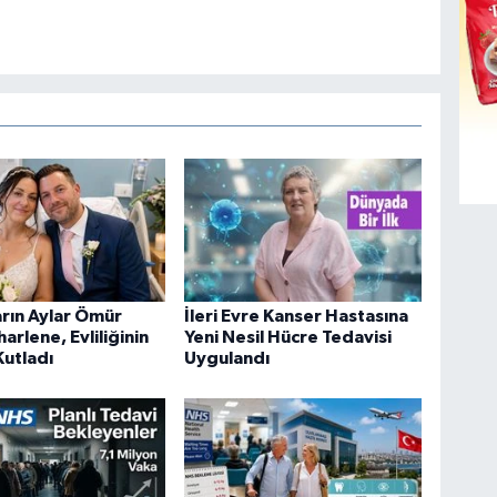
rın Aylar Ömür
İleri Evre Kanser Hastasına
harlene, Evliliğinin
Yeni Nesil Hücre Tedavisi
 Kutladı
Uygulandı