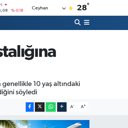
°
R
28
Ceyhan
36
%0.18
10
%0.32
İN
1
%0.38
ALTIN
55
%0.03
talığına
00
%-14
IN
4,08
%-0.18
 genellikle 10 yaş altındaki
iğini söyledi
-
+
A
A