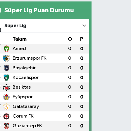
Süper Lig Puan Durumu
Süper Lig
#
Takım
O
P
1
Amed
0
0
2
Erzurumspor FK
0
0
3
Başakşehir
0
0
4
Kocaelispor
0
0
5
Beşiktaş
0
0
6
Eyüpspor
0
0
7
Galatasaray
0
0
8
Çorum FK
0
0
9
Gaziantep FK
0
0