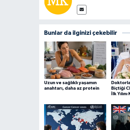
Bunlar da ilginizi çekebilir
Uzun ve sağlıklı yaşamın
Doktorla
anahtarı, daha az protein
Biçtiği C
İlk Yılını