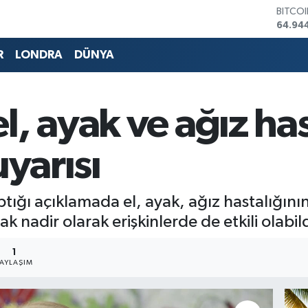
DOLA
47,74
EURO
55,25
R
LONDRA
DÜNYA
STERL
64,481
GRAM 
6660.
l, ayak ve ağız has
BİST1
13.779
BITCO
uyarısı
64.94
aptığı açıklamada el, ayak, ağız hastalığının
nadir olarak erişkinlerde de etkili olabild
1
PAYLAŞIM