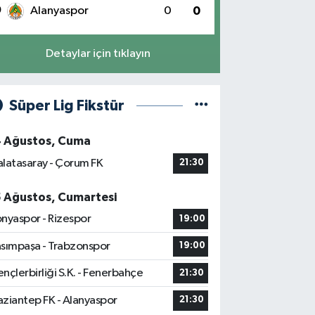
0
Alanyaspor
0
0
Detaylar için tıklayın
Süper Lig Fikstür
4 Ağustos, Cuma
latasaray - Çorum FK
21:30
5 Ağustos, Cumartesi
nyaspor - Rizespor
19:00
sımpaşa - Trabzonspor
19:00
nçlerbirliği S.K. - Fenerbahçe
21:30
ziantep FK - Alanyaspor
21:30