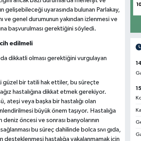
tiğini ancak bazı durumlarda menenjit ve
1
ın gelişebileceği uyarasında bulunan Parlakay,
lımı ve genel durumunun yakından izlenmesi ve
ına başvurulması gerektiğini söyledi.
rcih edilmeli
nda dikkatli olması gerektiğini vurgulayan
1
Ga
 güzel bir tatili hak ettiler, bu süreçte
1
 ağız hastalığına dikkat etmek gerekiyor.
Ko
ü, ateşi veya başka bir hastalığı olan
Ka
inlendirilmesi büyük önem taşıyor. Hastalığa
 deniz öncesi ve sonrası banyolarının
Ge
n sağlanması bu süreç dahilinde bolca sıvı gıda,
Ga
n desteklenmesi hastalığa yakalanmamak için