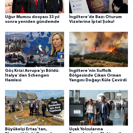
Uğur Mumcu dosyası 33 yıl
İngiltere’de Bazı Oturum
sonra yeniden gündemde
Vizelerine İptal Şoku!
Göç Krizi Avrupa'yı Böldü:
İngiltere'nin Suffolk
İtalya'dan Schengen
Bölgesinde Çıkan Orman
Hamlesi
Yangını Doğayı Küle Çevirdi
Büyükelçi Ertaş’tan,
Uçak Yolcularına