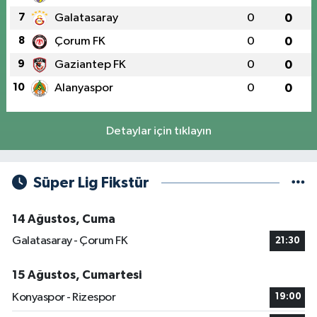
7
Galatasaray
0
0
8
Çorum FK
0
0
9
Gaziantep FK
0
0
10
Alanyaspor
0
0
Detaylar için tıklayın
Süper Lig Fikstür
14 Ağustos, Cuma
Galatasaray - Çorum FK
21:30
15 Ağustos, Cumartesi
Konyaspor - Rizespor
19:00