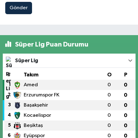
Gönder
Süper Lig Puan Durumu
Süper Lig
#
Takım
O
P
1
Amed
0
0
2
Erzurumspor FK
0
0
3
Başakşehir
0
0
4
Kocaelispor
0
0
5
Beşiktaş
0
0
6
Eyüpspor
0
0