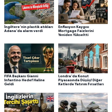
İngiltere'nin plastik atıkları
Enflasyon Kaygısı
Adana'da alarm verdi
Mortgage Faizlerini
Yeniden Yükseltti
FIFA Başkanı Gianni
Londra'da Konut
Infantino Hedef Haline
Piyasasında Düşüş! Diğer
Geldi
Ketlerde Yatırım Fırsatları