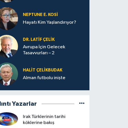
yolculuğu…
NEPTUNE E. KOSİ
Hayatı Kim Yaşlandırıyor?
DR. LATİF ÇELİK
Avrupa İçin Gelecek
Tasavvurları – 2
HALIT ÇELİKBUDAK
Alman futbolu inişte
lıntı Yazarlar
Irak Türklerinin tarihi
köklerine bakış