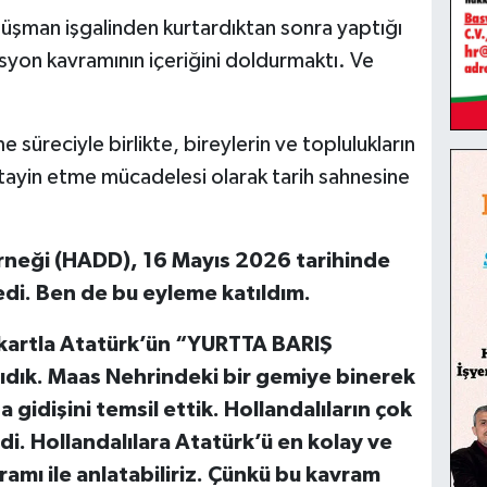
düşman işgalinden kurtardıktan sonra yaptığı
syon kavramının içeriğini doldurmaktı. Ve
reciyle birlikte, bireylerin ve toplulukların
 tayin etme mücadelesi olarak tarih sahnesine
neği (HADD), 16 Mayıs 2026 tarihinde
di. Ben de bu eyleme katıldım.
nkartla Atatürk’ün “YURTTA BARIŞ
dık. Maas Nehrindeki bir gemiye binerek
gidişini temsil ettik. Hollandalıların çok
i. Hollandalılara Atatürk’ü en kolay ve
amı ile anlatabiliriz. Çünkü bu kavram