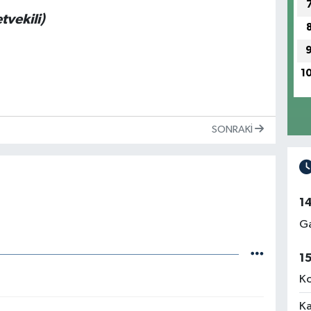
tvekili)
1
SONRAKI
1
Ga
1
Ko
Ka