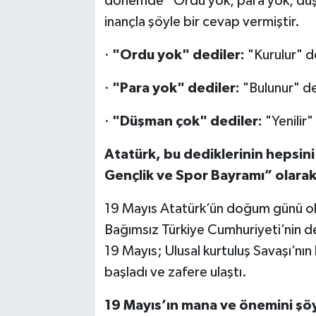
dönemde “Ordu yok, para yok, düşm
inançla şöyle bir cevap vermiştir.
·
"Ordu yok" dediler:
"Kurulur" d
·
"Para yok" dediler:
"Bulunur" de
·
"Düşman çok" dediler:
"Yenilir"
Atatürk, bu dediklerinin hepsini
Gençlik ve Spor Bayramı” olarak 
19 Mayıs Atatürk’ün doğum günü ola
Bağımsız Türkiye Cumhuriyeti’nin de
19 Mayıs; Ulusal kurtuluş Savaşı’nın
başladı ve zafere ulaştı.
19 Mayıs’ın mana ve önemini şöyl