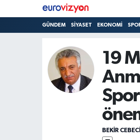
GÜNDEM
SİYASET
EKONOMİ
SPO
19 M
Anma
Spor
önem
BEKIR CEBEC