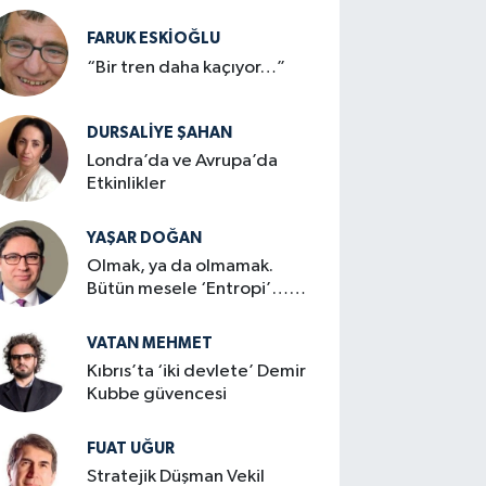
FARUK ESKİOĞLU
“Bir tren daha kaçıyor…”
DURSALIYE ŞAHAN
Londra’da ve Avrupa’da
Etkinlikler
YAŞAR DOĞAN
Olmak, ya da olmamak.
Bütün mesele ‘Entropi’…
mi?
VATAN MEHMET
Kıbrıs’ta ‘iki devlete’ Demir
Kubbe güvencesi
FUAT UĞUR
Stratejik Düşman Vekil