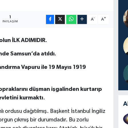
1
-
+
A
A
PAYLAŞIM
olun İLK ADIMIDIR.
inde Samsun’da atıldı.
ndırma Vapuru ile 19 Mayıs 1919
opraklarını düşman işgalinden kurtarıp
vletini kurmaktı
.
A
ı ordusu dağıtılmış. Başkent İstanbul İngiliz
yorgun çıkmış bir durumdadır. Bu zorlu