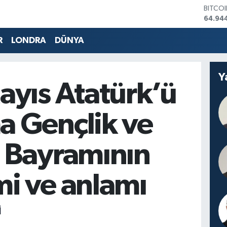
DOLA
47,74
EURO
55,25
R
LONDRA
DÜNYA
STERL
64,481
GRAM 
Y
6660.
ayıs Atatürk’ü
BİST1
13.779
BITCO
 Gençlik ve
64.94
 Bayramının
i ve anlamı
İ