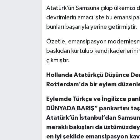
Atatürk’ün Samsuna çıkıp ülkemizi 
devrimlerin amacı işte bu emansipa
bunları başarıyla yerine getirmiştir.
Özetle, emansipasyon modernleşme sü
baskıdan kurtulup kendi kaderlerini
çıkmıştır.
Hollanda Atatürkçü Düşünce Der
Rotterdam’da bir eylem düzenle
Eylemde Türkçe ve İngilizce pa
DÜNYADA BARIŞ” pankartını taşı
Atatürk’ün İstanbul’dan Samsuna 
meraklı bakışları da üstümüzdeyd
en iyi şekilde emansipasyon kavr