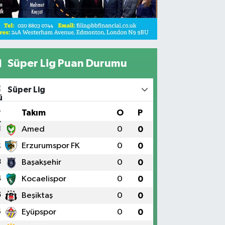
Süper Lig Puan Durumu
Süper Lig
#
Takım
O
P
1
Amed
0
0
2
Erzurumspor FK
0
0
3
Başakşehir
0
0
4
Kocaelispor
0
0
5
Beşiktaş
0
0
6
Eyüpspor
0
0