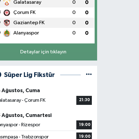
7
Galatasaray
0
0
8
Çorum FK
0
0
9
Gaziantep FK
0
0
0
Alanyaspor
0
0
Detaylar için tıklayın
Süper Lig Fikstür
4 Ağustos, Cuma
latasaray - Çorum FK
21:30
5 Ağustos, Cumartesi
nyaspor - Rizespor
19:00
sımpaşa - Trabzonspor
19:00