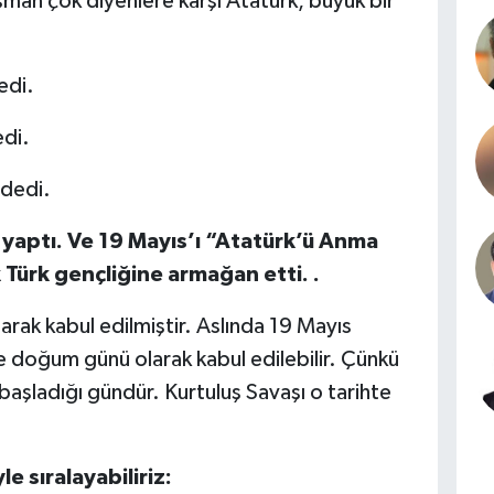
an çok diyenlere karşı Atatürk, büyük bir
edi.
di.
 dedi.
 yaptı. Ve 19 Mayıs’ı “Atatürk’ü Anma
Türk gençliğine armağan etti. .
rak kabul edilmiştir. Aslında 19 Mayıs
 doğum günü olarak kabul edilebilir.
Çünkü
 başladığı gündür. Kurtuluş Savaşı o tarihte
e sıralayabiliriz: