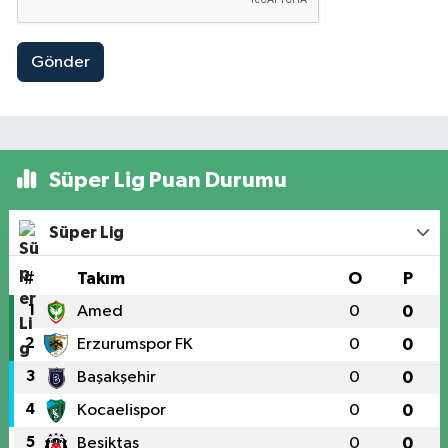
Gönder
Süper Lig Puan Durumu
Süper Lig
#
Takım
O
P
1
Amed
0
0
2
Erzurumspor FK
0
0
3
Başakşehir
0
0
4
Kocaelispor
0
0
5
Beşiktaş
0
0