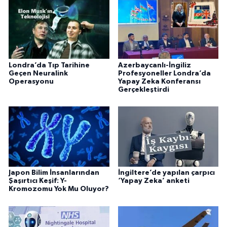
Londra’da Tıp Tarihine
Azerbaycanlı-İngiliz
Geçen Neuralink
Profesyoneller Londra’da
Operasyonu
Yapay Zeka Konferansı
Gerçekleştirdi
Japon Bilim İnsanlarından
İngiltere’de yapılan çarpıcı
Şaşırtıcı Keşif: Y-
‘Yapay Zeka’ anketi
Kromozomu Yok Mu Oluyor?