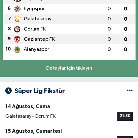
6
Eyüpspor
0
0
7
Galatasaray
0
0
8
Çorum FK
0
0
9
Gaziantep FK
0
0
10
Alanyaspor
0
0
Detaylar için tıklayın
Süper Lig Fikstür
14 Ağustos, Cuma
Galatasaray - Çorum FK
21:30
15 Ağustos, Cumartesi