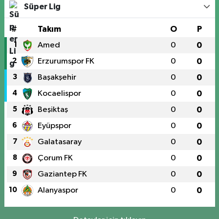
Süper Lig
#
Takım
O
P
1
Amed
0
0
2
Erzurumspor FK
0
0
3
Başakşehir
0
0
4
Kocaelispor
0
0
5
Beşiktaş
0
0
6
Eyüpspor
0
0
7
Galatasaray
0
0
8
Çorum FK
0
0
9
Gaziantep FK
0
0
10
Alanyaspor
0
0