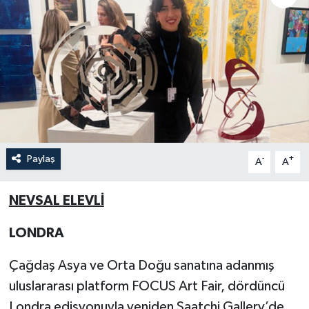
Paylaş
-
+
A
A
NEVSAL ELEVLİ
LONDRA
Çağdaş Asya ve Orta Doğu sanatına adanmış
uluslararası platform FOCUS Art Fair, dördüncü
Londra edisyonuyla yeniden Saatchi Gallery’de