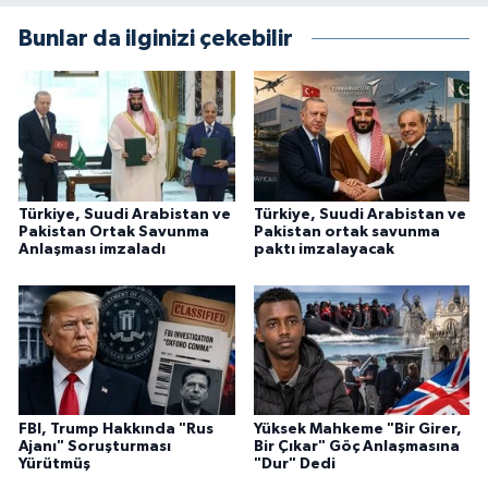
Bunlar da ilginizi çekebilir
Türkiye, Suudi Arabistan ve
Türkiye, Suudi Arabistan ve
Pakistan Ortak Savunma
Pakistan ortak savunma
Anlaşması imzaladı
paktı imzalayacak
FBI, Trump Hakkında "Rus
Yüksek Mahkeme "Bir Girer,
Ajanı" Soruşturması
Bir Çıkar" Göç Anlaşmasına
Yürütmüş
"Dur" Dedi