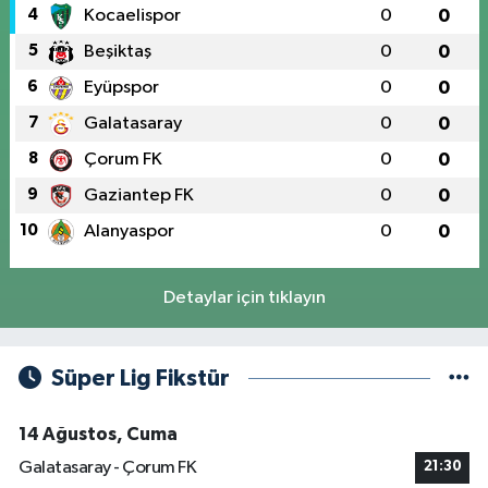
4
Kocaelispor
0
0
5
Beşiktaş
0
0
6
Eyüpspor
0
0
7
Galatasaray
0
0
8
Çorum FK
0
0
9
Gaziantep FK
0
0
10
Alanyaspor
0
0
Detaylar için tıklayın
Süper Lig Fikstür
14 Ağustos, Cuma
Galatasaray - Çorum FK
21:30