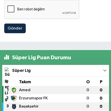
Gönder
Süper Lig Puan Durumu
Süper Lig
#
Takım
O
P
1
Amed
0
0
2
Erzurumspor FK
0
0
3
Başakşehir
0
0