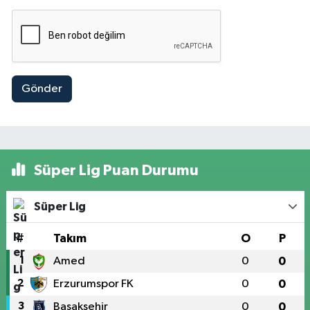
Gönder
Süper Lig Puan Durumu
Süper Lig
#
Takım
O
P
1
Amed
0
0
2
Erzurumspor FK
0
0
3
Başakşehir
0
0