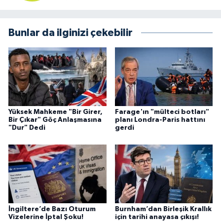
Bunlar da ilginizi çekebilir
Yüksek Mahkeme "Bir Girer,
Farage'ın "mülteci botları"
Bir Çıkar" Göç Anlaşmasına
planı Londra-Paris hattını
"Dur" Dedi
gerdi
İngiltere’de Bazı Oturum
Burnham’dan Birleşik Krallık
Vizelerine İptal Şoku!
için tarihi anayasa çıkışı!