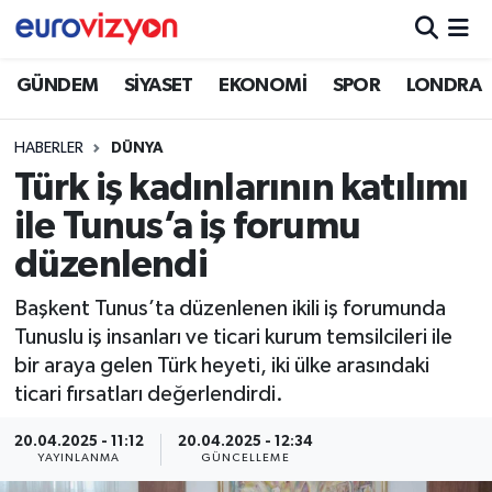
GÜNDEM
SİYASET
EKONOMİ
SPOR
LONDRA
HABERLER
DÜNYA
Türk iş kadınlarının katılımı
ile Tunus’a iş forumu
düzenlendi
Başkent Tunus’ta düzenlenen ikili iş forumunda
Tunuslu iş insanları ve ticari kurum temsilcileri ile
bir araya gelen Türk heyeti, iki ülke arasındaki
ticari fırsatları değerlendirdi.
20.04.2025 - 11:12
20.04.2025 - 12:34
YAYINLANMA
GÜNCELLEME