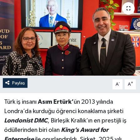
Paylaş
-
+
A
A
Türk iş insanı
Asım Ertürk’
ün 2013 yılında
Londra’da kurduğu öğrenci konaklama şirketi
Londonist DMC
, Birleşik Krallık’ın en prestijli iş
ödüllerinden biri olan
King’s Award for
Enterprise
ile onurlandırıldı. Şirket, 2025 yılı