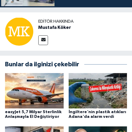
EDITÖR HAKKINDA
Mustafa Köker
Bunlar da ilginizi çekebilir
easyJet 5,7 Milyar Sterlinlik
İngiltere'nin plastik atıkları
Anlaşmayla El Değiştiriyor
Adana'da alarm verdi