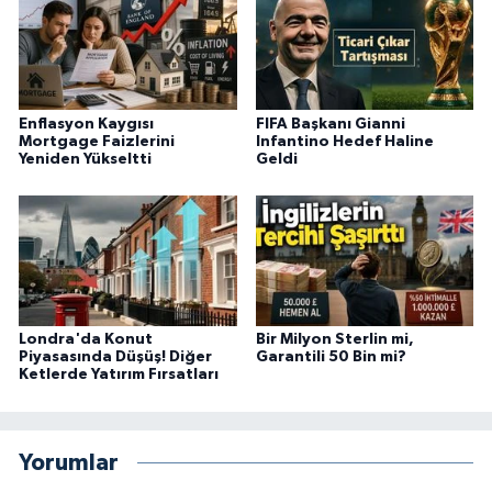
Enflasyon Kaygısı
FIFA Başkanı Gianni
Mortgage Faizlerini
Infantino Hedef Haline
Yeniden Yükseltti
Geldi
Londra'da Konut
Bir Milyon Sterlin mi,
Piyasasında Düşüş! Diğer
Garantili 50 Bin mi?
Ketlerde Yatırım Fırsatları
Yorumlar