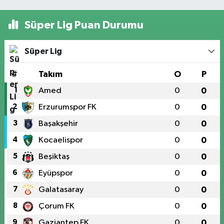
Süper Lig Puan Durumu
Süper Lig
#
Takım
O
P
1
Amed
0
0
2
Erzurumspor FK
0
0
3
Başakşehir
0
0
4
Kocaelispor
0
0
5
Beşiktaş
0
0
6
Eyüpspor
0
0
7
Galatasaray
0
0
8
Çorum FK
0
0
9
Gaziantep FK
0
0