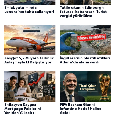
Emlak yatırımında
Tatile çıkanın Edinburgh
Londra’nın tahtı sallanıyor!
faturası kabaracak: Turist
vergisi yürürlükte
easyJet 5,7 Milyar Sterlinlik
İngiltere'nin plastik atıkları
Anlaşmayla El Değiştiriyor
Adana'da alarm verdi
Enflasyon Kaygısı
FIFA Başkanı Gianni
Mortgage Faizlerini
Infantino Hedef Haline
Yeniden Yükseltti
Geldi