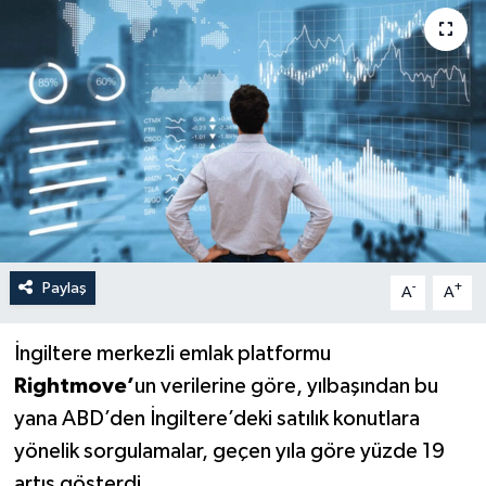
Paylaş
-
+
A
A
İngiltere merkezli emlak platformu
Rightmove’
un verilerine göre, yılbaşından bu
yana ABD’den İngiltere’deki satılık konutlara
yönelik sorgulamalar, geçen yıla göre yüzde 19
artış gösterdi.