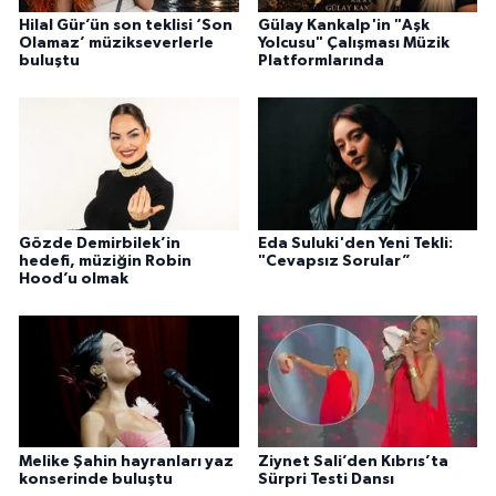
Hilal Gür’ün son teklisi ‘Son
Gülay Kankalp'in "Aşk
Olamaz’ müzikseverlerle
Yolcusu" Çalışması Müzik
buluştu
Platformlarında
Gözde Demirbilek’in
Eda Suluki'den Yeni Tekli:
hedefi, müziğin Robin
"Cevapsız Sorular”
Hood’u olmak
Melike Şahin hayranları yaz
Ziynet Sali’den Kıbrıs’ta
konserinde buluştu
Sürpri Testi Dansı