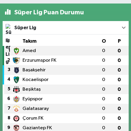
Süper Lig Puan Durumu
Süper Lig
#
Takım
O
P
1
Amed
0
0
2
Erzurumspor FK
0
0
3
Başakşehir
0
0
4
Kocaelispor
0
0
5
Beşiktaş
0
0
6
Eyüpspor
0
0
7
Galatasaray
0
0
8
Çorum FK
0
0
9
Gaziantep FK
0
0