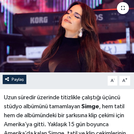
Paylaş
-
+
A
A
Uzun süredir üzerinde titizlikle çalıştığı üçüncü
stüdyo albümünü tamamlayan
Simge
, hem tatil
hem de albümündeki bir şarkısına klip çekimi için
Amerika’ya gitti. Yaklaşık 15 gün boyunca
Amerika’da kalan Simge, tatil ve klip çekimlerinin