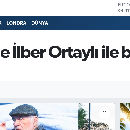
DOLA
47,59
EURO
55,13
R
LONDRA
DÜNYA
STERL
64,2
GRAM
6518.
 İlber Ortaylı ile
BİST1
13.70
BITCO
64.47