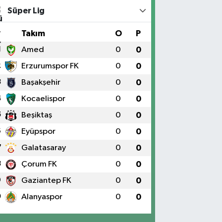
Süper Lig
#
Takım
O
P
1
Amed
0
0
2
Erzurumspor FK
0
0
3
Başakşehir
0
0
4
Kocaelispor
0
0
5
Beşiktaş
0
0
6
Eyüpspor
0
0
7
Galatasaray
0
0
8
Çorum FK
0
0
9
Gaziantep FK
0
0
0
Alanyaspor
0
0