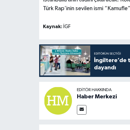
Türk Rap’inin sevilen ismi “Kamufle
Kaynak:
İGF
EDITÖRÜN SEÇTIĞI
İngiltere’de 
dayandı
EDITÖR HAKKINDA
Haber Merkezi