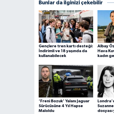
Bunlar da ilginizi çekebilir
Gençlere tren kartı desteği:
Albay Öz
İndirimli ve 18 yaşında da
Hava Kuv
kullanabilecek
kadın ge
‘Freni Bozuk’ Yalanı Jaguar
Londra'
Sürücüsüne 4 Yıl Hapse
Suzanne'n
Maloldu
dosyası 