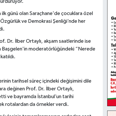
 sürdürüyor.
 ilk günü olan Saraçhane'de çocuklara özel
, ‘Özgürlük ve Demokrasi Şenliği’nde her
di.
of. Dr. İlber Ortaylı, akşam saatlerinde ise
ih Başgelen'in moderatörlüğündeki “Nerede
katıldı.
inin tarihsel süreç içindeki değişimini dile
lara değinen Prof. Dr. İlber Ortaylı,
ti ve bayramda İstanbul’un tarihi
k rotalardan da örnekler verdi.