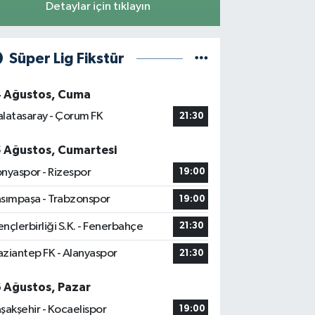
Detaylar için tıklayın
Süper Lig Fikstür
4 Ağustos, Cuma
latasaray - Çorum FK
21:30
5 Ağustos, Cumartesi
nyaspor - Rizespor
19:00
sımpaşa - Trabzonspor
19:00
nçlerbirliği S.K. - Fenerbahçe
21:30
ziantep FK - Alanyaspor
21:30
6 Ağustos, Pazar
şakşehir - Kocaelispor
19:00