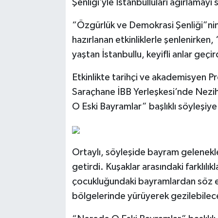
Şenliği’yle İstanbulluları ağırlamayı
“Özgürlük ve Demokrasi Şenliği”nin
hazırlanan etkinliklerle şenlenirken
yaştan İstanbullu, keyifli anlar geçir
Etkinlikte tarihçi ve akademisyen Pr
Saraçhane İBB Yerleşkesi’nde Nez
O Eski Bayramlar” başlıklı söyleşiye 
Ortaylı, söyleşide bayram gelenekler
getirdi. Kuşaklar arasındaki farklılık
çocukluğundaki bayramlardan söz et
bölgelerinde yürüyerek gezilebilece