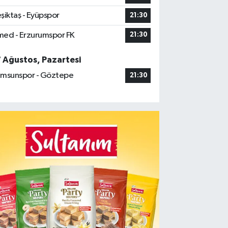
şiktaş - Eyüpspor
21:30
ed - Erzurumspor FK
21:30
7 Ağustos, Pazartesi
msunspor - Göztepe
21:30