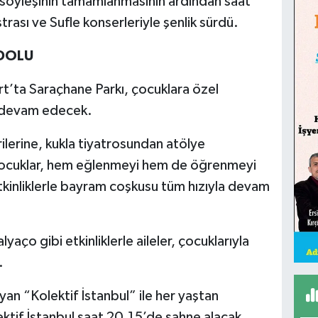
 söyleşinin tamamlanmasının ardından saat
rası ve Sufle konserleriyle şenlik sürdü.
PDOLU
rt’ta Saraçhane Parkı, çocuklara özel
e devam edecek.
ilerine, kukla tiyatrosundan atölye
e çocuklar, hem eğlenmeyi hem de öğrenmeyi
tkinliklerle bayram coşkusu tüm hızıyla devam
aço gibi etkinliklerle aileler, çocuklarıyla
.
yan “Kolektif İstanbul” ile her yaştan
lektif İstanbul saat 20.15’de sahne alacak.