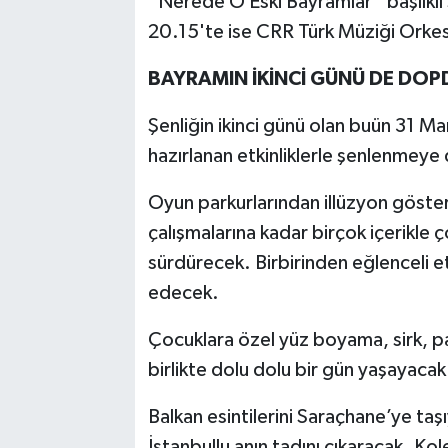
“Nerede O Eski Bayramlar” başlıklı
20.15'te ise CRR Türk Müziği Orkest
BAYRAMIN İKİNCİ GÜNÜ DE DO
Şenliğin ikinci günü olan buün 31 Ma
hazırlanan etkinliklerle şenlenmey
Oyun parkurlarından illüzyon göster
çalışmalarına kadar birçok içerikl
sürdürecek. Birbirinden eğlenceli e
edecek.
Çocuklara özel yüz boyama, sirk, paly
birlikte dolu dolu bir gün yaşayacak
Balkan esintilerini Saraçhane’ye taşı
İstanbullu anın tadını çıkaracak. Ko