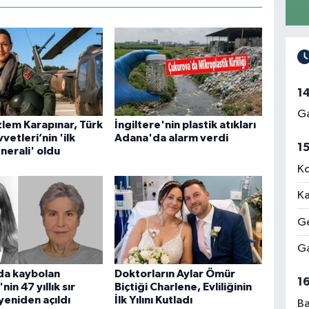
1
Ga
lem Karapınar, Türk
İngiltere'nin plastik atıkları
vetleri’nin 'ilk
Adana'da alarm verdi
1
nerali' oldu
Ko
Ka
Ge
Ga
da kaybolan
Doktorların Aylar Ömür
1
in 47 yıllık sır
Biçtiği Charlene, Evliliğinin
yeniden açıldı
İlk Yılını Kutladı
Ba