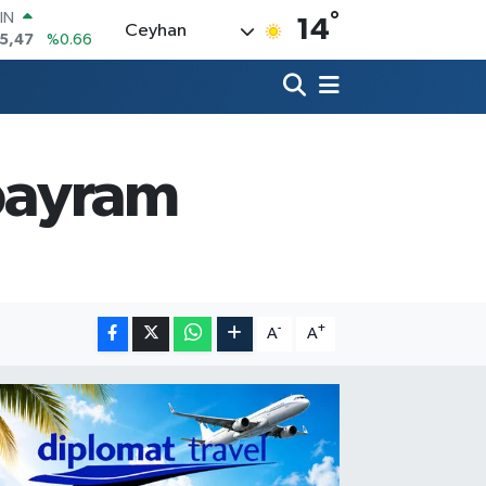
°
R
14
Ceyhan
71
%0.05
36
%0.18
İN
534
%0.22
 ALTIN
23
%0.39
 bayram
00
3
%0
IN
5,47
%0.66
-
+
A
A