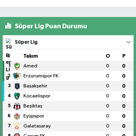
Süper Lig Puan Durumu
Süper Lig
#
Takım
O
P
1
Amed
0
0
2
Erzurumspor FK
0
0
3
Başakşehir
0
0
4
Kocaelispor
0
0
5
Beşiktaş
0
0
6
Eyüpspor
0
0
7
Galatasaray
0
0
8