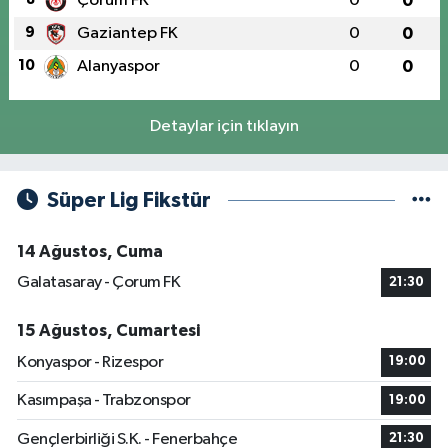
Çorum FK
0
0
9
Gaziantep FK
0
0
10
Alanyaspor
0
0
Detaylar için tıklayın
Süper Lig Fikstür
14 Ağustos, Cuma
Galatasaray - Çorum FK
21:30
15 Ağustos, Cumartesi
Konyaspor - Rizespor
19:00
Kasımpaşa - Trabzonspor
19:00
Gençlerbirliği S.K. - Fenerbahçe
21:30