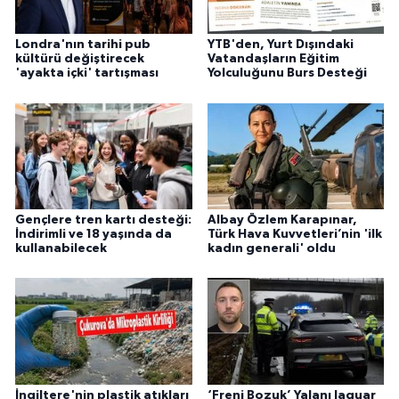
Londra'nın tarihi pub
YTB'den, Yurt Dışındaki
kültürü değiştirecek
Vatandaşların Eğitim
'ayakta içki' tartışması
Yolculuğunu Burs Desteği
Gençlere tren kartı desteği:
Albay Özlem Karapınar,
İndirimli ve 18 yaşında da
Türk Hava Kuvvetleri’nin 'ilk
kullanabilecek
kadın generali' oldu
İngiltere'nin plastik atıkları
‘Freni Bozuk’ Yalanı Jaguar