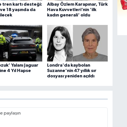
 tren kartı desteği:
Albay Özlem Karapınar, Türk
i ve 18 yaşında da
Hava Kuvvetleri’nin 'ilk
ilecek
kadın generali' oldu
ozuk’ Yalanı Jaguar
Londra'da kaybolan
ne 4 Yıl Hapse
Suzanne'nin 47 yıllık sır
dosyası yeniden açıldı