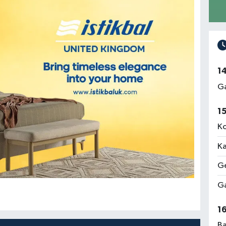
1
Ga
1
Ko
Ka
Ge
Ga
1
Ba