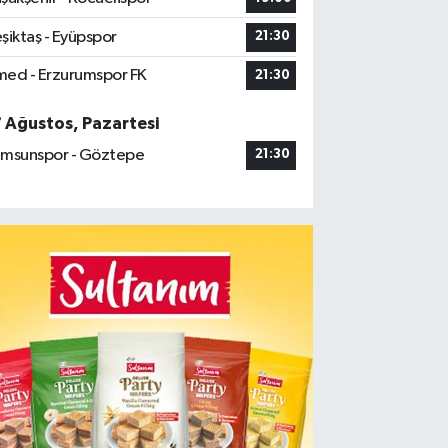
şiktaş - Eyüpspor
21:30
ed - Erzurumspor FK
21:30
7 Ağustos, Pazartesi
msunspor - Göztepe
21:30