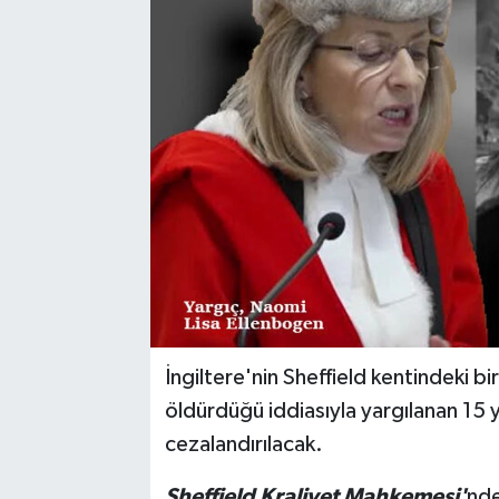
İngiltere'nin Sheffield kentindeki bi
öldürdüğü iddiasıyla yargılanan 15 
cezalandırılacak.
Sheffield Kraliyet Mahkemesi'
nde