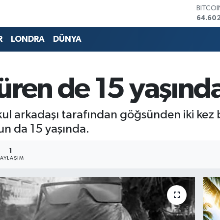
DOLA
47,59
EURO
55,07
R
LONDRA
DÜNYA
STERLİ
64,24
GRAM 
6513.9
üren de 15 yaşında
BİST10
13.768
BITCO
 okul arkadaşı tarafından göğsünden iki kez
64.60
n da 15 yaşında.
1
PAYLAŞIM