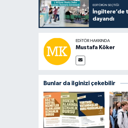
EDITÖRÜN SEÇTIĞI
İngiltere’de 
dayandı
EDITÖR HAKKINDA
Mustafa Köker
Bunlar da ilginizi çekebilir