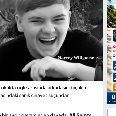
r okulda öğle arasında arkadaşını bıçakla
yaşındaki sanık cinayet suçundan
 bir aydır devam eden davada,
All Saints