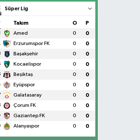
Süper Lig
#
Takım
O
P
1
Amed
0
0
2
Erzurumspor FK
0
0
3
Başakşehir
0
0
4
Kocaelispor
0
0
5
Beşiktaş
0
0
6
Eyüpspor
0
0
7
Galatasaray
0
0
8
Çorum FK
0
0
9
Gaziantep FK
0
0
0
Alanyaspor
0
0