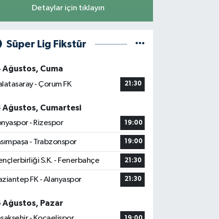
Detaylar için tıklayın
Süper Lig Fikstür
4 Ağustos, Cuma
latasaray - Çorum FK
21:30
5 Ağustos, Cumartesi
nyaspor - Rizespor
19:00
sımpaşa - Trabzonspor
19:00
nçlerbirliği S.K. - Fenerbahçe
21:30
ziantep FK - Alanyaspor
21:30
6 Ağustos, Pazar
şakşehir - Kocaelispor
19:00