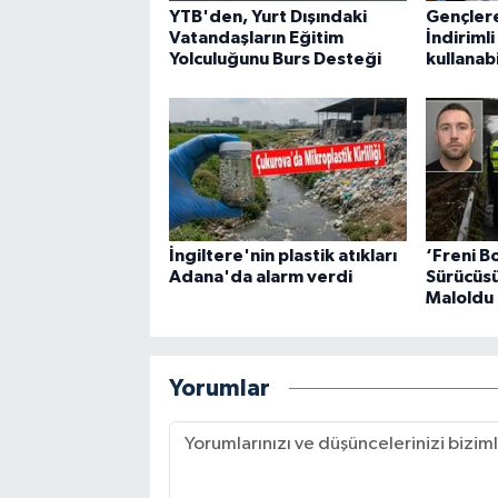
YTB'den, Yurt Dışındaki
Gençlere
Vatandaşların Eğitim
İndiriml
Yolculuğunu Burs Desteği
kullanab
İngiltere'nin plastik atıkları
‘Freni B
Adana'da alarm verdi
Sürücüsü
Maloldu
Yorumlar