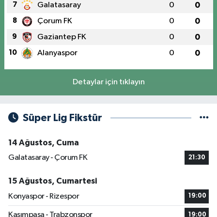
7
Galatasaray
0
0
8
Çorum FK
0
0
9
Gaziantep FK
0
0
10
Alanyaspor
0
0
Detaylar için tıklayın
Süper Lig Fikstür
14 Ağustos, Cuma
Galatasaray - Çorum FK
21:30
15 Ağustos, Cumartesi
Konyaspor - Rizespor
19:00
Kasımpaşa - Trabzonspor
19:00