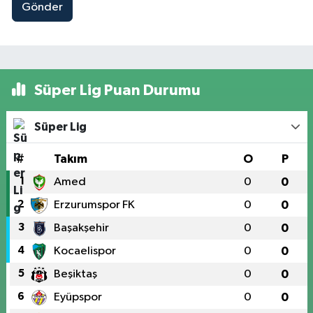
Gönder
Süper Lig Puan Durumu
Süper Lig
#
Takım
O
P
1
Amed
0
0
2
Erzurumspor FK
0
0
3
Başakşehir
0
0
4
Kocaelispor
0
0
5
Beşiktaş
0
0
6
Eyüpspor
0
0