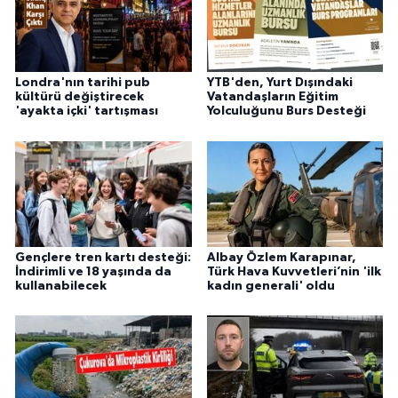
Londra'nın tarihi pub
YTB'den, Yurt Dışındaki
kültürü değiştirecek
Vatandaşların Eğitim
'ayakta içki' tartışması
Yolculuğunu Burs Desteği
Gençlere tren kartı desteği:
Albay Özlem Karapınar,
İndirimli ve 18 yaşında da
Türk Hava Kuvvetleri’nin 'ilk
kullanabilecek
kadın generali' oldu