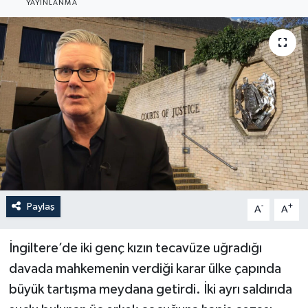
YAYINLANMA
Paylaş
-
+
A
A
İngiltere’de iki genç kızın tecavüze uğradığı
davada mahkemenin verdiği karar ülke çapında
büyük tartışma meydana getirdi. İki ayrı saldırıda