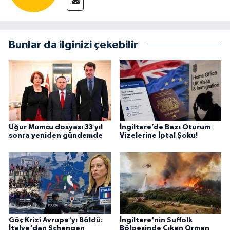
Bunlar da ilginizi çekebilir
Uğur Mumcu dosyası 33 yıl
İngiltere’de Bazı Oturum
sonra yeniden gündemde
Vizelerine İptal Şoku!
Göç Krizi Avrupa'yı Böldü:
İngiltere'nin Suffolk
İtalya'dan Schengen
Bölgesinde Çıkan Orman