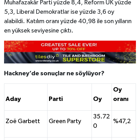
Muhafazakâr Parti yüzde 8,4, Reform UK yüzde
5,3, Liberal Demokratlar ise yüzde 3,6 oy
alabildi. Katılım oranı yüzde 40,98 ile son yılların
en yüksek seviyesine çıktı.
Hackney’de sonuçlar ne söylüyor?
Oy
Aday
Parti
Oy
oranı
35.72
Zoë Garbett
Green Party
%47,2
0