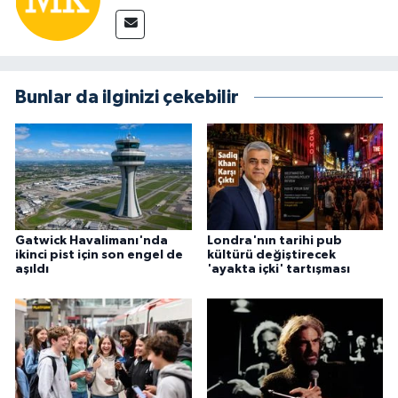
Bunlar da ilginizi çekebilir
Gatwick Havalimanı'nda
Londra'nın tarihi pub
ikinci pist için son engel de
kültürü değiştirecek
aşıldı
'ayakta içki' tartışması