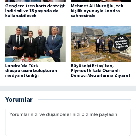
Gençlere tren kartı desteği:
Mehmet Ali Nuroğlu, tek
İndirimli ve 18 yaşında da
kişilik oyunuyla Londra
kullanabilecek
sahnesinde
Londra’da Türk
Büyükelçi Ertaş’tan,
diasporasını buluşturan
Plymouth’taki Osmanlı
medya etkinliği
Denizci Mezarlarına Ziyaret
Yorumlar