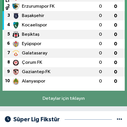
2
Erzurumspor FK
0
0
3
Başakşehir
0
0
4
Kocaelispor
0
0
5
Beşiktaş
0
0
6
Eyüpspor
0
0
7
Galatasaray
0
0
8
Çorum FK
0
0
9
Gaziantep FK
0
0
10
Alanyaspor
0
0
Detaylar için tıklayın
Süper Lig Fikstür