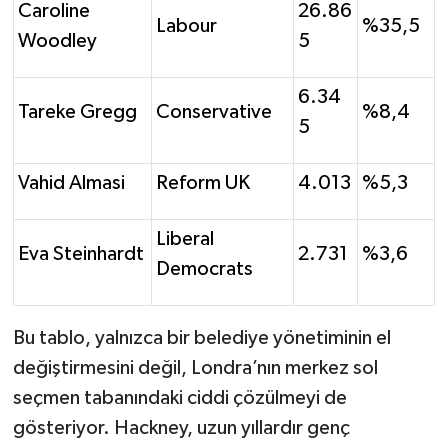
Caroline
26.86
Labour
%35,5
Woodley
5
6.34
Tareke Gregg
Conservative
%8,4
5
Vahid Almasi
Reform UK
4.013
%5,3
Liberal
Eva Steinhardt
2.731
%3,6
Democrats
Bu tablo, yalnızca bir belediye yönetiminin el
değiştirmesini değil, Londra’nın merkez sol
seçmen tabanındaki ciddi çözülmeyi de
gösteriyor. Hackney, uzun yıllardır genç