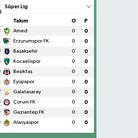
Süper Lig
#
Takım
O
P
1
Amed
0
0
2
Erzurumspor FK
0
0
3
Başakşehir
0
0
4
Kocaelispor
0
0
5
Beşiktaş
0
0
6
Eyüpspor
0
0
7
Galatasaray
0
0
8
Çorum FK
0
0
9
Gaziantep FK
0
0
0
Alanyaspor
0
0