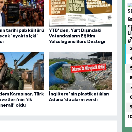
ın tarihi pub kültürü
YTB'den, Yurt Dışındaki
ecek 'ayakta içki'
Vatandaşların Eğitim
sı
Yolculuğunu Burs Desteği
lem Karapınar, Türk
İngiltere'nin plastik atıkları
vetleri’nin 'ilk
Adana'da alarm verdi
nerali' oldu
1