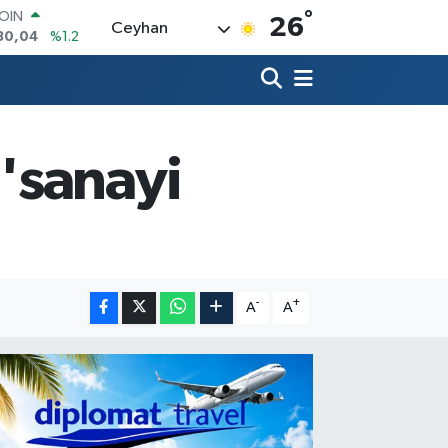
°
AR
26
Ceyhan
7106
%0.17
O
1652
%0.27
RLİN
4046
%0.35
M ALTIN
8.99
%2.59
'sanayi
T100
73
%-19
COIN
30,04
%1.2
-
+
A
A