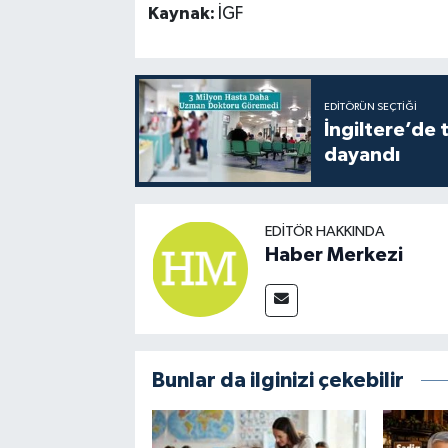
Kaynak:
İGF
EDITÖRÜN SEÇTIĞI
İngiltere’de 
dayandı
EDITÖR HAKKINDA
Haber Merkezi
Bunlar da ilginizi çekebilir