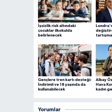
İşsizlik risk altındaki
Londra'n
çocuklar ilkokulda
değiştir
belirlenecek
tartışma
Gençlere tren kartı desteği:
Albay Öz
İndirimli ve 18 yaşında da
Hava Kuv
kullanabilecek
kadın ge
Yorumlar