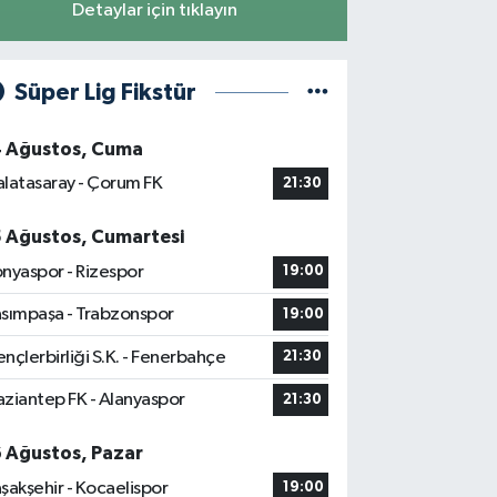
Detaylar için tıklayın
Süper Lig Fikstür
4 Ağustos, Cuma
latasaray - Çorum FK
21:30
5 Ağustos, Cumartesi
nyaspor - Rizespor
19:00
sımpaşa - Trabzonspor
19:00
nçlerbirliği S.K. - Fenerbahçe
21:30
ziantep FK - Alanyaspor
21:30
6 Ağustos, Pazar
şakşehir - Kocaelispor
19:00