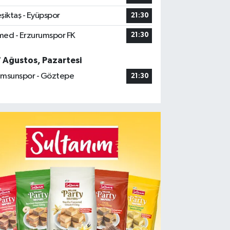
şiktaş - Eyüpspor
21:30
ed - Erzurumspor FK
21:30
7 Ağustos, Pazartesi
msunspor - Göztepe
21:30