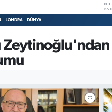
DOL
47,
EUR
55,
R
LONDRA
DÜNYA
STE
64,
GRA
664
 Zeytinoğlu'ndan 
BİS
13.7
BIT
rumu
65.1