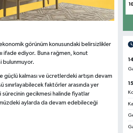
1
ın ekonomik görünüm konusundaki belirsizlikler
nı ifade ediyor. Buna rağmen, konut
1
si bulunmuyor.
Ga
e güçlü kalması ve ücretlerdeki artışın devam
1
ü sınırlayabilecek faktörler arasında yer
Ko
mi sürecinin gecikmesi halinde fiyatlar
nümüzdeki aylarda da devam edebileceği
Ka
Ge
Ga