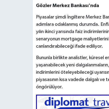
Gözler Merkez Bankası'nda
Piyasalar şimdi İngiltere Merkez B
adımlara odaklanmış durumda. Enfl
yılın ikinci yarısında faiz indirimle
senaryonun mortgage maliyetlerini 
canlandırabileceği ifade ediliyor.
Bununla birlikte analistler, küresel en
yaşanabilecek yeni dalgalanmaların,
indirimlerini öteleyebileceği uyarıs
piyasasının kısa vadede dalgalı ve t
öngörülüyor.