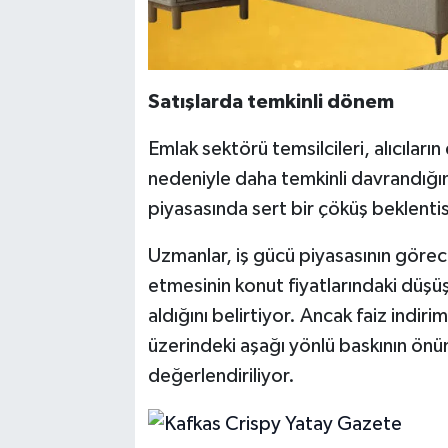
Satışlarda temkinli dönem
Emlak sektörü temsilcileri, alıcılar
nedeniyle daha temkinli davrandığı
piyasasında sert bir çöküş beklenti
Uzmanlar, iş gücü piyasasının görec
etmesinin konut fiyatlarındaki düşüş
aldığını belirtiyor. Ancak faiz indiri
üzerindeki aşağı yönlü baskının ö
değerlendiriliyor.