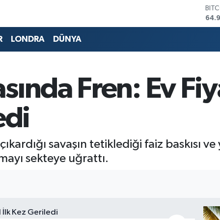
DOL
47,
EUR
55,
R
LONDRA
DÜNYA
STE
64,
GRA
666
ında Fren: Ev Fiya
BİS
13.
BIT
edi
64.
çıkardığı savaşın tetiklediği faiz baskısı v
mayı sekteye uğrattı.