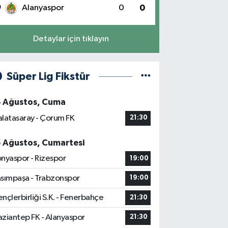
0
Alanyaspor
0
0
Detaylar için tıklayın
Süper Lig Fikstür
4 Ağustos, Cuma
latasaray - Çorum FK
21:30
5 Ağustos, Cumartesi
nyaspor - Rizespor
19:00
sımpaşa - Trabzonspor
19:00
nçlerbirliği S.K. - Fenerbahçe
21:30
ziantep FK - Alanyaspor
21:30