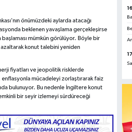
1
Ba
ankası'nın önümüzdeki aylarda atacağı
Be
asyonda beklenen yavaşlama gerçekleşirse
rinin başlaması mümkün görülüyor. Böyle bir
Am
azaltarak konut talebini yeniden
1
Sa
erji fiyatları ve jeopolitik risklerde
 enflasyonla mücadeleyi zorlaştırarak faiz
ında bulunuyor. Bu nedenle İngiltere konut
emkinli bir seyir izlemeyi sürdüreceği