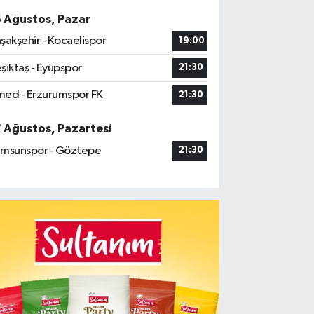
6 Ağustos, Pazar
şakşehir - Kocaelispor
19:00
şiktaş - Eyüpspor
21:30
ed - Erzurumspor FK
21:30
7 Ağustos, Pazartesi
msunspor - Göztepe
21:30