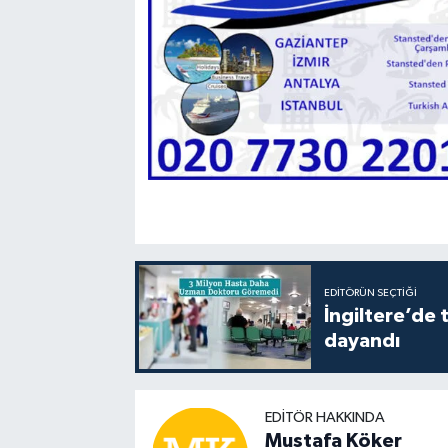
EDITÖRÜN SEÇTIĞI
İngiltere’de 
dayandı
EDITÖR HAKKINDA
Mustafa Köker