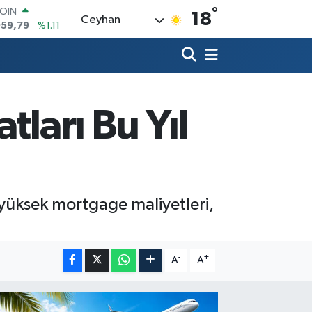
°
AR
18
Ceyhan
7436
%0.18
O
2510
%0.32
RLİN
4811
%0.38
M ALTIN
0.55
%0.03
tları Bu Yıl
T100
779
%-14
COIN
959,79
%1.11
e yüksek mortgage maliyetleri,
-
+
A
A