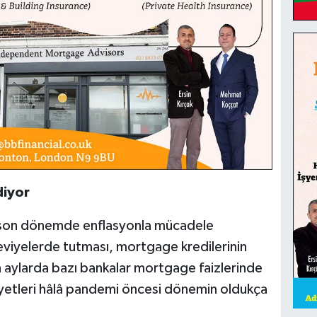
diyor
) son dönemde enflasyonla mücadele
eviyelerde tutması, mortgage kredilerinin
n aylarda bazı bankalar mortgage faizlerinde
aliyetleri hâlâ pandemi öncesi dönemin oldukça