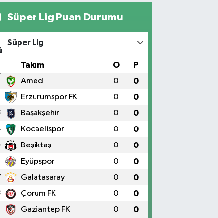
Süper Lig Puan Durumu
Süper Lig
#
Takım
O
P
1
Amed
0
0
2
Erzurumspor FK
0
0
3
Başakşehir
0
0
4
Kocaelispor
0
0
5
Beşiktaş
0
0
6
Eyüpspor
0
0
7
Galatasaray
0
0
8
Çorum FK
0
0
9
Gaziantep FK
0
0