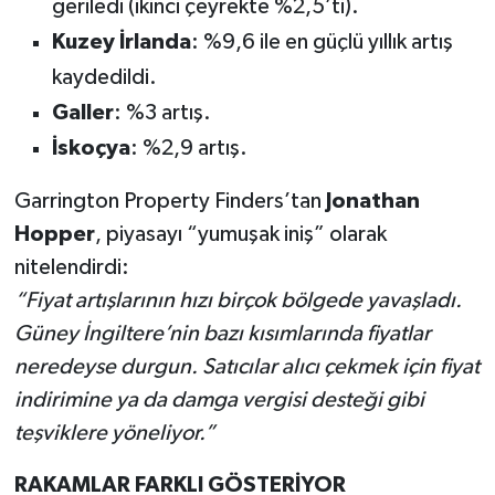
geriledi (ikinci çeyrekte %2,5’ti).
Kuzey İrlanda
: %9,6 ile en güçlü yıllık artış
kaydedildi.
Galler
: %3 artış.
İskoçya
: %2,9 artış.
Garrington Property Finders’tan
Jonathan
Hopper
, piyasayı “yumuşak iniş” olarak
nitelendirdi:
“Fiyat artışlarının hızı birçok bölgede yavaşladı.
Güney İngiltere’nin bazı kısımlarında fiyatlar
neredeyse durgun. Satıcılar alıcı çekmek için fiyat
indirimine ya da damga vergisi desteği gibi
teşviklere yöneliyor.”
RAKAMLAR FARKLI GÖSTERİYOR