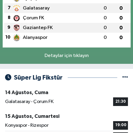
7
Galatasaray
0
0
8
Çorum FK
0
0
9
Gaziantep FK
0
0
10
Alanyaspor
0
0
Detaylar için tıklayın
Süper Lig Fikstür
14 Ağustos, Cuma
Galatasaray - Çorum FK
21:30
15 Ağustos, Cumartesi
Konyaspor - Rizespor
19:00