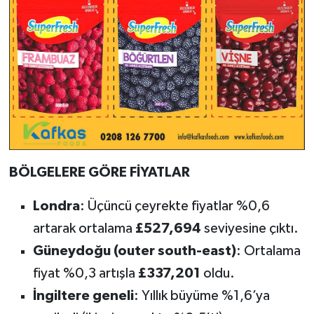
BÖLGELERE GÖRE FİYATLAR
Londra
: Üçüncü çeyrekte fiyatlar %0,6
artarak ortalama
£527,694
seviyesine çıktı.
Güneydoğu (outer south-east)
: Ortalama
fiyat %0,3 artışla
£337,201
oldu.
İngiltere geneli
: Yıllık büyüme %1,6’ya