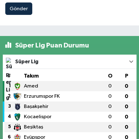
Gönder
Süper Lig Puan Durumu
Süper Lig
#
Takım
O
P
1
Amed
0
0
2
Erzurumspor FK
0
0
3
Başakşehir
0
0
4
Kocaelispor
0
0
5
Beşiktaş
0
0
6
Eyüpspor
0
0