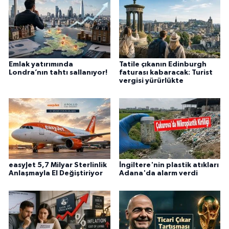
Emlak yatırımında
Tatile çıkanın Edinburgh
Londra’nın tahtı sallanıyor!
faturası kabaracak: Turist
vergisi yürürlükte
easyJet 5,7 Milyar Sterlinlik
İngiltere'nin plastik atıkları
Anlaşmayla El Değiştiriyor
Adana'da alarm verdi