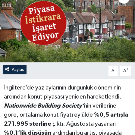
Paylaş
-
+
A
A
İngiltere’de yaz aylarının durgunluk döneminin
ardından konut piyasası yeniden hareketlendi.
Nationwide Building Society’
nin verilerine
göre, ortalama konut fiyatı eylülde
%0,5 artışla
271.995 sterline
çıktı. Ağustosta yaşanan
%0,1’lik düşüşün
ardından bu artış, piyasada