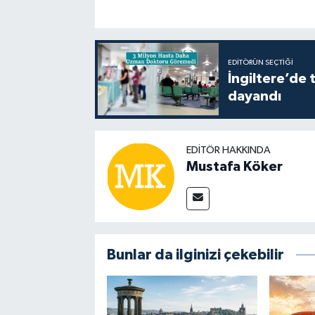
EDITÖRÜN SEÇTIĞI
İngiltere’de 
dayandı
EDITÖR HAKKINDA
Mustafa Köker
Bunlar da ilginizi çekebilir