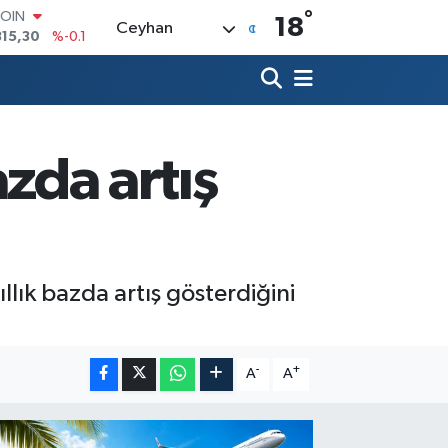
°
LAR
18
Ceyhan
7436
%0.18
RO
2510
%0.32
RLİN
4811
%0.38
M ALTIN
0.55
%0
azda artış
T100
779
%-14
COIN
815,30
%-0.1
 yıllık bazda artış gösterdiğini
-
+
A
A