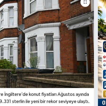
e İngiltere’de konut fiyatları Ağustos ayında
331 sterlin ile yeni bir rekor seviyeye ulaştı.