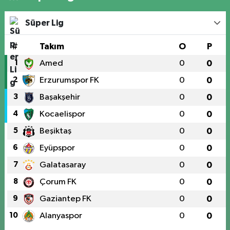
Süper Lig
#
Takım
O
P
1
Amed
0
0
2
Erzurumspor FK
0
0
3
Başakşehir
0
0
4
Kocaelispor
0
0
5
Beşiktaş
0
0
6
Eyüpspor
0
0
7
Galatasaray
0
0
8
Çorum FK
0
0
9
Gaziantep FK
0
0
10
Alanyaspor
0
0