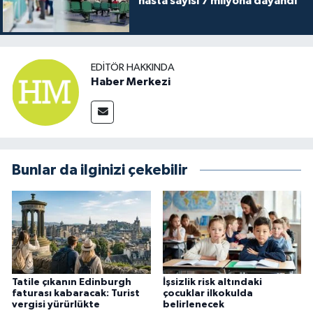
hasta sayısı 7 milyona dayandı
EDITÖR HAKKINDA
Haber Merkezi
Bunlar da ilginizi çekebilir
Tatile çıkanın Edinburgh
İşsizlik risk altındaki
faturası kabaracak: Turist
çocuklar ilkokulda
vergisi yürürlükte
belirlenecek