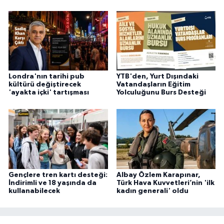
Londra'nın tarihi pub
YTB'den, Yurt Dışındaki
kültürü değiştirecek
Vatandaşların Eğitim
'ayakta içki' tartışması
Yolculuğunu Burs Desteği
Gençlere tren kartı desteği:
Albay Özlem Karapınar,
İndirimli ve 18 yaşında da
Türk Hava Kuvvetleri’nin 'ilk
kullanabilecek
kadın generali' oldu