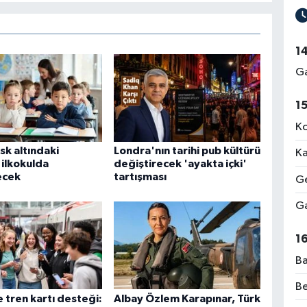
1
Ga
1
Ko
risk altındaki
Londra'nın tarihi pub kültürü
Ka
 ilkokulda
değiştirecek 'ayakta içki'
ecek
tartışması
Ge
Ga
1
Ba
Be
 tren kartı desteği:
Albay Özlem Karapınar, Türk