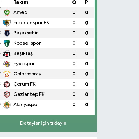
#
Takım
O
P
1
Amed
0
0
2
Erzurumspor FK
0
0
3
Başakşehir
0
0
4
Kocaelispor
0
0
5
Beşiktaş
0
0
6
Eyüpspor
0
0
7
Galatasaray
0
0
8
Çorum FK
0
0
9
Gaziantep FK
0
0
0
Alanyaspor
0
0
Detaylar için tıklayın