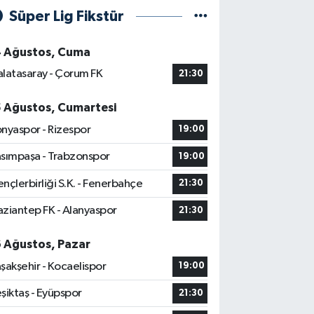
Süper Lig Fikstür
4 Ağustos, Cuma
latasaray - Çorum FK
21:30
5 Ağustos, Cumartesi
nyaspor - Rizespor
19:00
sımpaşa - Trabzonspor
19:00
nçlerbirliği S.K. - Fenerbahçe
21:30
ziantep FK - Alanyaspor
21:30
6 Ağustos, Pazar
şakşehir - Kocaelispor
19:00
şiktaş - Eyüpspor
21:30