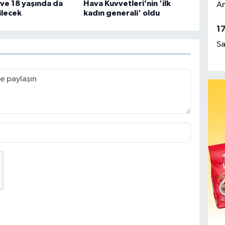
i ve 18 yaşında da
Hava Kuvvetleri’nin 'ilk
Am
ilecek
kadın generali' oldu
1
Sa