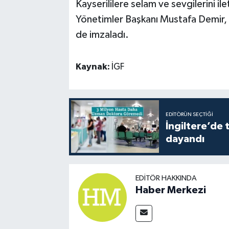
Kayserililere selam ve sevgilerini i
Yönetimler Başkanı Mustafa Demir, K
de imzaladı.
Kaynak:
İGF
EDITÖRÜN SEÇTIĞI
İngiltere’de 
dayandı
EDITÖR HAKKINDA
Haber Merkezi