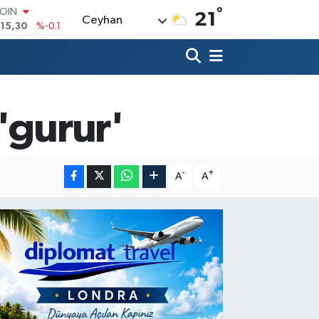
°
AR
21
Ceyhan
7436
%0.18
O
2510
%0.32
RLİN
4811
%0.38
M ALTIN
0.55
%0
'gurur'
T100
779
%-14
COIN
815,30
%-0.1
-
+
A
A