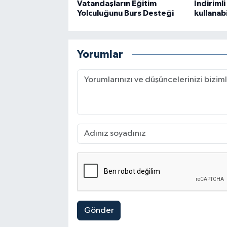
Vatandaşların Eğitim
İndiriml
Yolculuğunu Burs Desteği
kullanab
Yorumlar
Gönder