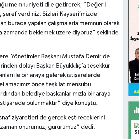
uğu memnuniyeti dile getirerek, “Değerli
 şeref verdiniz. Sizleri Kayseri’mizde
lah burada yapılan çalışmalarla memnun olarak
kısa zamanda beklemek üzere diyoruz” şeklinde
Yerel Yönetimler Başkanı Mustafa Demir de
erinden dolayı Başkan Büyükkılıç’a teşekkür
nları ile bir araya gelerek istişarelerde
mel amacımız önce teşkilat mensubu
ardından belediye başkanlarımızla bir araya
 istişarede bulunmaktır” diye konuştu.
naf ziyaretleri de gerçekleştireceklerini
r zaman onurumuz, gururumuz” dedi.