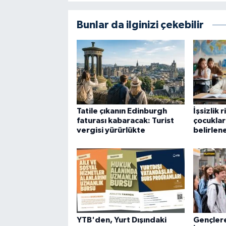
Bunlar da ilginizi çekebilir
Tatile çıkanın Edinburgh
İşsizlik 
faturası kabaracak: Turist
çocuklar
vergisi yürürlükte
belirlen
YTB'den, Yurt Dışındaki
Gençlere