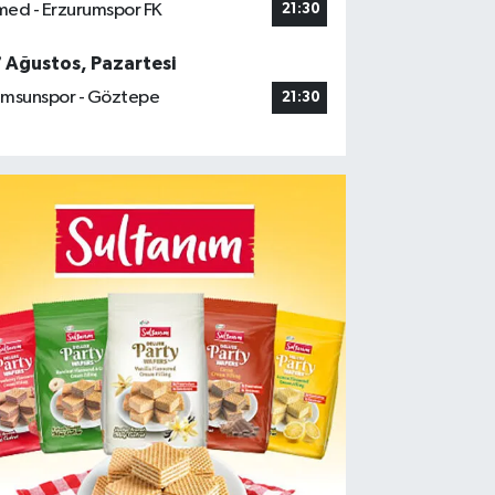
ed - Erzurumspor FK
21:30
7 Ağustos, Pazartesi
msunspor - Göztepe
21:30