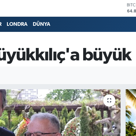
DOL
47,
EUR
55,
R
LONDRA
DÜNYA
STE
64,
GRA
666
üyükkılıç'a büyük 
BİS
13.
BIT
64.